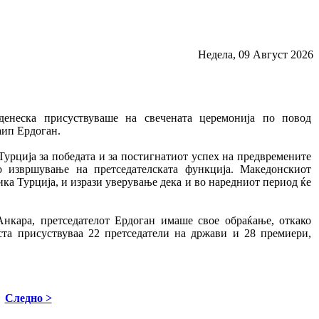
Недела, 09 Август 2026
денеска присуствуваше на свечената церемонија по повод
аип Ердоган.
Турција за победата и за постигнатиот успех на предвремените
 извршување на претседателската функција. Македонскиот
ика Турција, и изрази уверување дека и во наредниот период ќе
Анкара, претседателот Ердоган имаше свое обраќање, откако
ста присуствуваа 22 претседатели на држави и 28 премиери,
Следно >