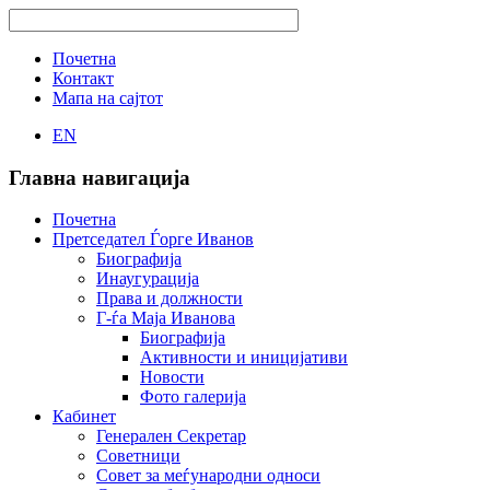
Почетна
Контакт
Мапа на сајтот
EN
Главна навигација
Почетна
Претседател Ѓорге Иванов
Биографија
Инаугурација
Права и должности
Г-ѓа Маја Иванова
Биографија
Активности и иницијативи
Новости
Фото галерија
Кабинет
Генерален Секретар
Советници
Совет за меѓународни односи