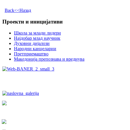
Back<<Назад
Проекти и иницијативи
Школа за млади лидери
Најдобар млад научник
Духовни дијалози
Народни канцеларии
Претприемаштво
Македонија препознава и вреднува