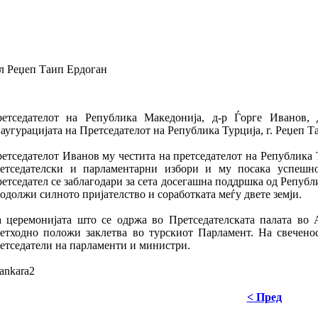
ел Реџеп Таип Ердоган
етседателот на Република Македонија, д-р Ѓорге Иванов, 
аугурацијата на Претседателот на Република Турција, г. Реџеп Т
етседателот Иванов му честита на претседателот на Република 
етседателски и парламентарни избори и му посака успешно
етседател се заблагодари за сета досегашна поддршка од Републ
одолжи силното пријателство и соработката меѓу двете земји.
 церемонијата што се одржа во Претседателската палата во 
етходно положи заклетва во турскиот Парламент. На свечено
етседатели на парламенти и министри.
< Пред