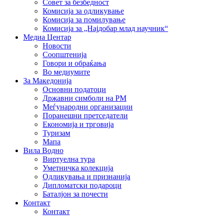
Совет за безбедност
Комисија за одликување
Комисија за помилување
Комисија за „Најдобар млад научник“
Медиа Центар
Новости
Соопштенија
Говори и обраќања
Во медиумите
За Македонија
Основни податоци
Државни симболи на РМ
Меѓународни организации
Поранешни претседатели
Економија и трговија
Туризам
Мапа
Вила Водно
Виртуелна тура
Уметничка колекција
Одликувања и признанија
Дипломатски подароци
Баталјон за почести
Контакт
Контакт