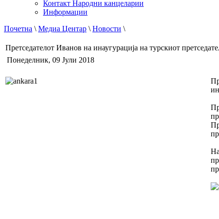
Контакт Народни канцеларии
Информации
Почетна
\
Медиа Центар
\
Новости
\
Претседателот Иванов на инаугурација на турскиот претседат
Понеделник, 09 Јули 2018
Пр
ин
Пр
пр
Пр
пр
На
пр
пр