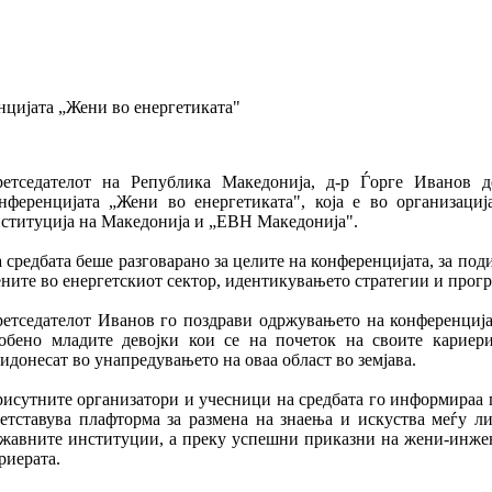
нцијата „Жени во енергетиката"
етседателот на Република Македонија, д-р Ѓорге Иванов 
нференцијата „Жени во енергетиката", која е во организаци
ституција на Македонија и „ЕВН Македонија".
 средбата беше разговарано за целите на конференцијата, за под
ните во енергетскиот сектор, идентикувањето стратегии и прогр
етседателот Иванов го поздрави одржувањето на конференцијат
обено младите девојки кои се на почеток на своите кариери
идонесат во унапредувањето на оваа област во земјава.
исутните организатори и учесници на средбата го информираа п
етставува плафторма за размена на знаења и искуства меѓу л
жавните институции, а преку успешни приказни на жени-инжен
риерата.