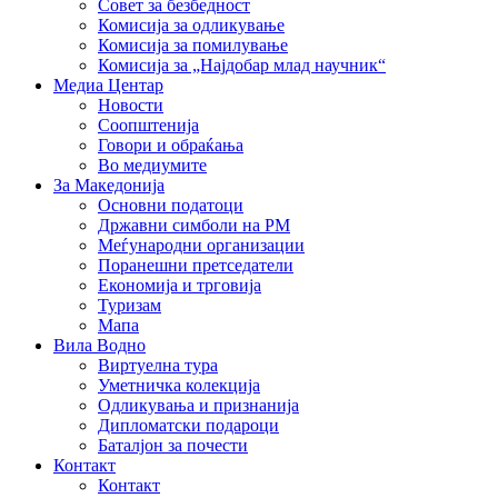
Совет за безбедност
Комисија за одликување
Комисија за помилување
Комисија за „Најдобар млад научник“
Медиа Центар
Новости
Соопштенија
Говори и обраќања
Во медиумите
За Македонија
Основни податоци
Државни симболи на РМ
Меѓународни организации
Поранешни претседатели
Економија и трговија
Туризам
Мапа
Вила Водно
Виртуелна тура
Уметничка колекција
Одликувања и признанија
Дипломатски подароци
Баталјон за почести
Контакт
Контакт