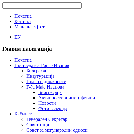
Почетна
Контакт
Мапа на сајтот
EN
Главна навигација
Почетна
Претседател Ѓорге Иванов
Биографија
Инаугурација
Права и должности
Г-ѓа Маја Иванова
Биографија
Активности и иницијативи
Новости
Фото галерија
Кабинет
Генерален Секретар
Советници
Совет за меѓународни односи