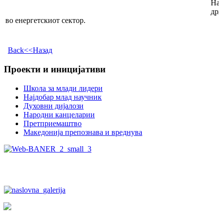
На
др
во енергетскиот сектор.
Back<<Назад
Проекти и иницијативи
Школа за млади лидери
Најдобар млад научник
Духовни дијалози
Народни канцеларии
Претприемаштво
Македонија препознава и вреднува