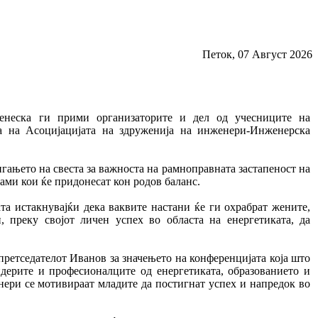
Петок, 07 Август 2026
денеска ги прими организаторите и дел од учесниците на
ја на Асоцијацијата на здруженија на инженери-Инженерска
игањето на свеста за важноста на рамноправната застапеност на
ами кои ќе придонесат кон родов баланс.
а истакнувајќи дека ваквите настани ќе ги охрабрат жените,
, преку својот личен успех во областа на енергетиката, да
ретседателот Иванов за значењето на конференцијата која што
идерите и професионалците од енергетиката, образованието и
ери се мотивираат младите да постигнат успех и напредок во