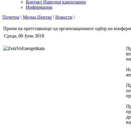
Контакт Народни канцеларии
Информации
Почетна
\
Медиа Центар
\
Новости
\
Прием на претставници од организациониот одбор на конфере
Среда, 06 Јуни 2018
Пр
ко
ин
На
же
Пр
ос
пр
Пр
пр
др
ка