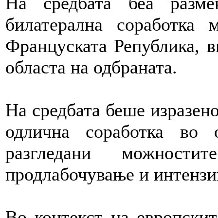
На средбата беа разме
билатерална соработка 
Француската Република, в
областа на одбраната.
На средбата беше изразено
одлична соработка во 
разгледани можности
продлабочување и интензи
Во контекст на европскит