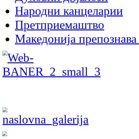
Народни канцеларии
Претприемаштво
Македонија препознава