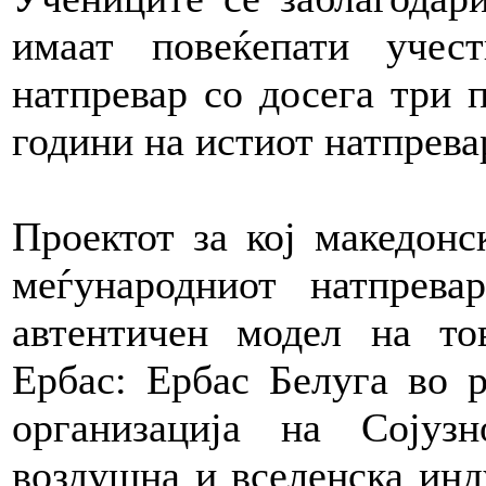
имаат повеќепати учес
натпревар со досега три 
години на истиот натпрева
Проектот за кој македонс
меѓународниот натпрев
автентичен модел на то
Ербас: Ербас Белуга во р
организација на Сојуз
воздушна и вселенска инд