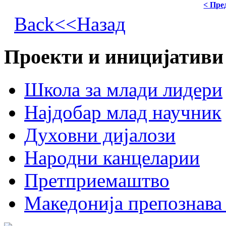
< Пре
Back<<Назад
Проекти и иницијативи
Школа за млади лидери
Најдобар млад научник
Духовни дијалози
Народни канцеларии
Претприемаштво
Македонија препознава