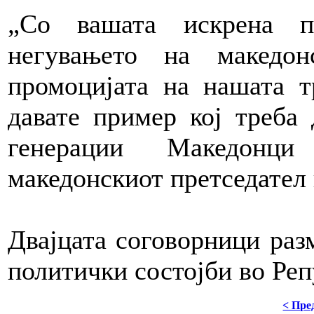
„Со вашата искрена п
негувањето на македо
промоцијата на нашата тр
давате пример кој треба 
генерации Македонци
македонскиот претседател 
Двајцата соговорници раз
политички состојби во Ре
< Пре