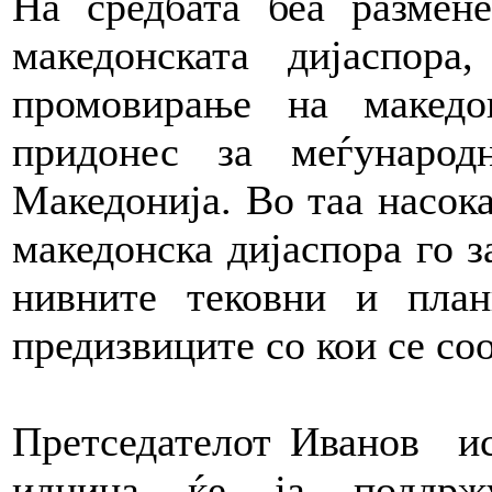
На средбата беа размен
македонската дијаспор
промовирање на македо
придонес за меѓународ
Македонија. Во таа насока
македонска дијаспора го з
нивните тековни и план
предизвиците со кои се соо
Претседателот Иванов ис
иднина ќе ја поддржу