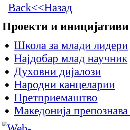
Back<<Назад
Проекти и иницијативи
Школа за млади лидери
Најдобар млад научник
Духовни дијалози
Народни канцеларии
Претприемаштво
Македонија препознава