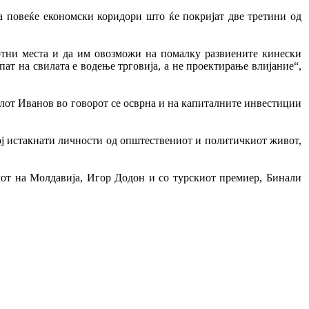
на повеќе економски коридори што ќе покријат две третини од
ботни места и да им овозможи на помалку развиените кинески
пат на свилата е водење трговија, а не проектирање влијание“,
телот Иванов во говорот се осврна и на капиталните инвестиции
ој истакнати личности од општествениот и политичкиот живот,
лот на Молдавија, Игор Додон и со турскиот премиер, Бинали