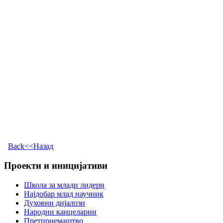
Back<<Назад
Проекти и иницијативи
Школа за млади лидери
Најдобар млад научник
Духовни дијалози
Народни канцеларии
Претприемаштво