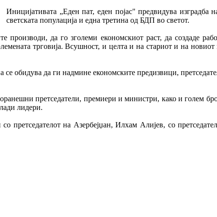
Иницијативата „Еден пат, еден појас" предвидува изградба 
светската популација и една третина од БДП во светот.
ите производи, да го зголеми економскиот раст, да создаде ра
емената трговија. Всушност, и целта и на стариот и на новиот 
ина се обидува да ги надмине економските предизвици, претседа
поранешни претседатели, премиери и министри, како и голем бр
лади лидери.
 со претседателот на Азербејџан, Илхам Алијев, со претседате