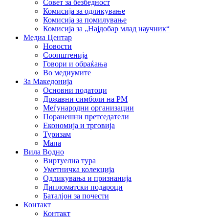
Совет за безбедност
Комисија за одликување
Комисија за помилување
Комисија за „Најдобар млад научник“
Медиа Центар
Новости
Соопштенија
Говори и обраќања
Во медиумите
За Македонија
Основни податоци
Државни симболи на РМ
Меѓународни организации
Поранешни претседатели
Економија и трговија
Туризам
Мапа
Вила Водно
Виртуелна тура
Уметничка колекција
Одликувања и признанија
Дипломатски подароци
Баталјон за почести
Контакт
Контакт