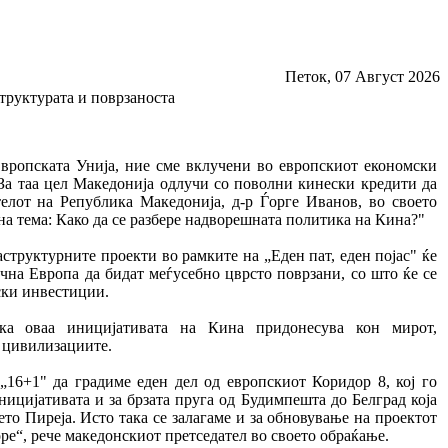
Петок, 07 Август 2026
труктурата и поврзаноста
вропската Унија, ние сме вклучени во европскиот економски
 За таа цел Македонија одлучи со поволни кинески кредити да
телот на Република Македонија, д-р Ѓорге Иванов, во своето
на тема: Како да се разбере надворешната политика на Кина?"
аструктурните проекти во рамките на „Еден пат, еден појас" ќе
чна Европа да бидат меѓусебно цврсто поврзани, со што ќе се
ски инвестиции.
ека оваа иницијативата на Кина придонесува кон мирот,
у цивилизациите.
16+1" да градиме еден дел од европскиот Коридор 8, кој го
ницијативата и за брзата пруга од Будимпешта до Белград која
о Пиреја. Исто така се залагаме и за обновување на проектот
ре“, рече македонскиот претседател во своето обраќање.