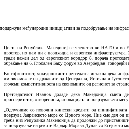
 поддржува меѓународни иницијативи за подобрување на инфрас
Целта на Република Македонија е членство во НАТО и во Е
простор, но нам ни е неопходна и европска инфраструктура.
гради важен дел од европскиот коридор 8, порача претседа
обраќање на 6. Глобален Баку форум во Азербејџан, говорејќи 
Во тој контекст, македонскиот претседател истакна дека инфр
им овозможат на државите од Централна, Источна и Југоисто
зголеми компетитивноста на економиите од регионот за стран
Претседателот Иванов додаде дека Македонија смета д
просперитетот, отвореноста, иновацијата и поврзувањето меѓ
„Одлучивме со поволни кинески кредити од иницијативата „
поврзува Јадранското море со Црното море. Ние сме дел од и
треба низ Република Македонија да продолжи до пристаништет
за поврзување на реките Вардар-Морава-Дунав со Егејското мо