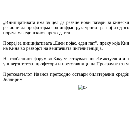
„Иницијативата има за цел да развие нови пазари за кинеск
региони да профитираат од инфраструктурниот развој и од згол
порача македонскиот претседател.
Покрај за иницијативата „Еден појас, еден пат", преку која К
на Кина во развојот на вештачката интелигенција.
На глобалниот форум во Баку учествуваат повеќе актуелни и 
универзитетски професори и претставници на Програмата за м
Претседателот Иванов претходно оствари билатерални средби
Јилдирим.