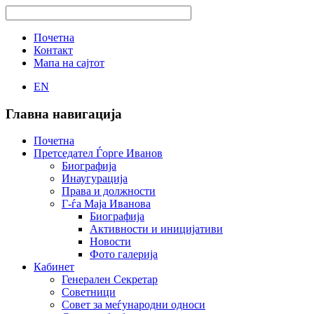
Почетна
Контакт
Мапа на сајтот
EN
Главна навигација
Почетна
Претседател Ѓорге Иванов
Биографија
Инаугурација
Права и должности
Г-ѓа Маја Иванова
Биографија
Активности и иницијативи
Новости
Фото галерија
Кабинет
Генерален Секретар
Советници
Совет за меѓународни односи