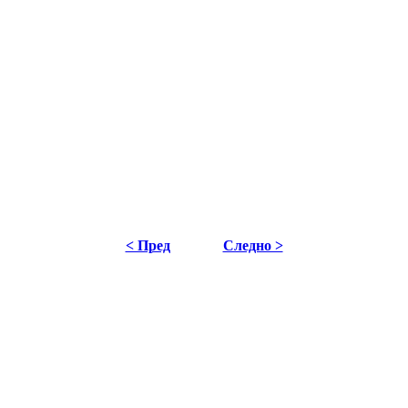
< Пред
Следно >