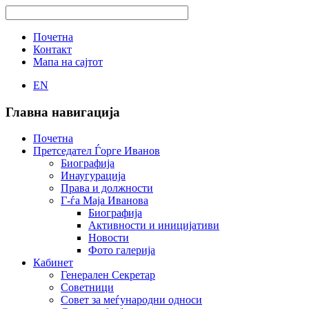
Почетна
Контакт
Мапа на сајтот
EN
Главна навигација
Почетна
Претседател Ѓорге Иванов
Биографија
Инаугурација
Права и должности
Г-ѓа Маја Иванова
Биографија
Активности и иницијативи
Новости
Фото галерија
Кабинет
Генерален Секретар
Советници
Совет за меѓународни односи