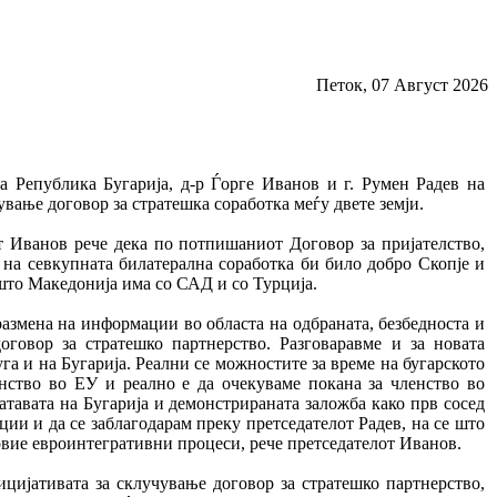
Петок, 07 Август 2026
а Република Бугарија, д-р Ѓорге Иванов и г. Румен Радев на
вање договор за стратешка соработка меѓу двете земји.
от Иванов рече дека по потпишаниот Договор за пријателство,
ј на севкупната билатерална соработка би било добро Скопје и
 што Македонија има со САД и со Турција.
размена на информации во областа на одбраната, безбедноста и
говор за стратешко партнерство. Разговаравме и за новата
уга и на Бугарија. Реални се можностите за време на бугарското
енство во ЕУ и реално е да очекуваме покана за членство во
атавата на Бугарија и демонстрираната заложба како прв сосед
ии и да се заблагодарам преку претседателот Радев, на се што
 овие евроинтегративни процеси, рече претседателот Иванов.
ицијативата за склучување договор за стратешко партнерство,