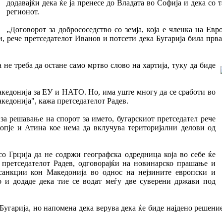
додавајќи дека ќе ја пренесе до Владата во Софија и дека со 
регионот.
„Договорот за добрососедство со земја, која е членка на Ев
, рече претседателот Иванов и потсети дека Бугарија била прв
 не треба да остане само мртво слово на хартија, туку да биде
акедонија за ЕУ и НАТО. Но, има уште многу да се сработи во
акедонија", кажа претседателот Радев.
за решавање на спорот за името, бугарскиот претседател рече
опје и Атина кое нема да вклучува територијални делови од
со Грција да не содржи географска одредница која во себе ќе
 претседателот Радев, одговорајќи на новинарско прашање и
санкции кон Македонија во однос на нејзините европски и
о и додаде дека тие се водат меѓу две суверени држави под
 Бугарија, но напомена дека верува дека ќе биде најдено решение