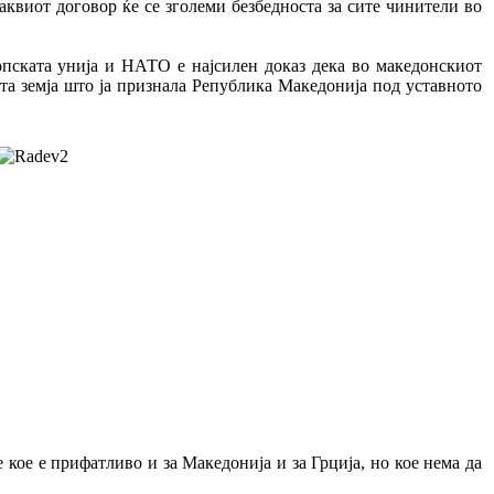
таквиот договор ќе се зголеми безбедноста за сите чинители во
ропската унија и НАТО е најсилен доказ дека во македонскиот
ата земја што ја признала Република Македонија под уставното
 кое е прифатливо и за Македонија и за Грција, но кое нема да