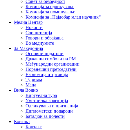
Совет за безбедност
Комисија за одликување
Комисија за помилување
Комисија за „Најдобар млад научник“
Медиа Центар
Новости
Соопштенија
Говори и обраќања
Во медиумите
За Македонија
Основни податоци
Државни симболи на РМ
Меѓународни организации
Поранешни претседатели
Економија и трговија
Туризам
Мапа
Вила Водно
Виртуелна тура
Уметничка колекција
Одликувања и признанија
Дипломатски подароци
Баталјон за почести
Контакт
Контакт