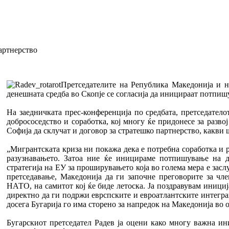
артнерство
Претседателите на Република Македонија и н
денешната средба во Скопје се согласија да иницираат потпишу
На заедничката прес-конференција по средбата, претседател
добрососедство и соработка, кој многу ќе придонесе за разво
Софија да склучат и договор за стратешко партнерство, какви
„Мигрантската криза ни покажа дека е потребна соработка и 
разузнавањето. Затоа ние ќе иницираме потпишување на до
стратегија на ЕУ за проширувањето која во голема мера е засл
претседавање, Македонија да ги започне преговорите за чл
НАТО, на самитот кој ќе биде летоска. Ја поздравувам инициј
директно да ги подржи еврспските и евроатлантските интеграц
досега Бугарија го има сторено за напредок на Македонија во
Бугарскиот претседател Радев ја оцени како многу важна ин