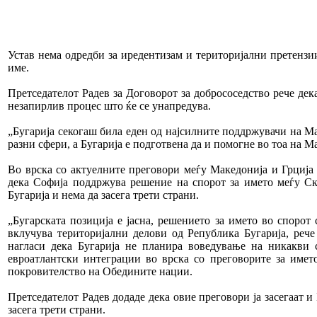
Устав нема одредби за иредентизам и територијални претензии
име.
Претседателот Радев за Договорот за добрососедство рече дека
незапирлив процес што ќе се унапредува.
„Бугарија секогаш била еден од најсилните поддржувачи на М
разни сфери, а Бугарија е подготвена да и помогне во тоа на М
Во врска со актуелните преговори меѓу Македонија и Грција 
дека Софија поддржува решение на спорот за името меѓу Ск
Бугарија и нема да засега трети страни.
„Бугарската позиција е јасна, решението за името во спорот 
вклучува територијални делови од Република Бугарија, рече
нагласи дека Бугарија не планира воведување на никакви 
евроатлантски интеграции во врска со преговорите за имет
покровителство на Обедините нации.
Претседателот Радев додаде дека овие преговори ја засегаат и
засега трети страни.