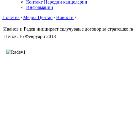
Контакт Народни канцеларии
Информации
Почетна
\
Медиа Центар
\
Новости
\
Иванов и Радев иницираат склучување договор за стратешко п
Петок, 16 Февруари 2018