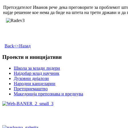
Претседателот Иванов рече дека преговорите за проблемот што
најде решение кое нема да биде на штета на трети држави и да
Back<<Назад
Проекти и иницијативи
Школа за млади лидери
Најдобар млад научник
Духовни дијалози
Народни канцеларии
Претприемаштво
Македонија препознава и вреднува