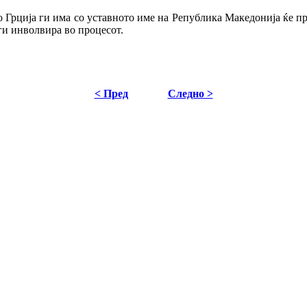
 Грција ги има со уставното име на Република Македонија ќе пр
 ги инволвира во процесот.
< Пред
Следно >