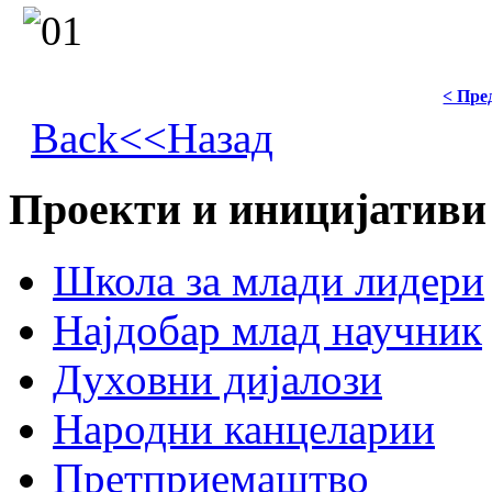
< Пре
Back<<Назад
Проекти и иницијативи
Школа за млади лидери
Најдобар млад научник
Духовни дијалози
Народни канцеларии
Претприемаштво