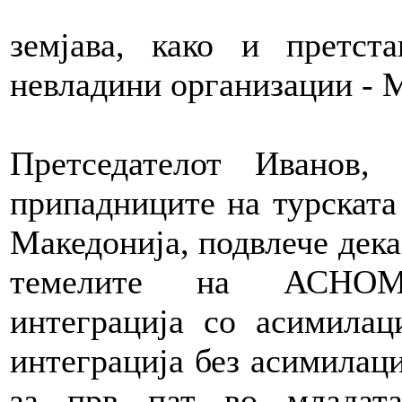
земјава, како и претст
невладини организации 
Претседателот Иванов,
припадниците на турската
Македонија, подвлече дека
темелите на АСНОМ-
интеграција со асимилац
интеграција без асимилаци
за прв пат во младата