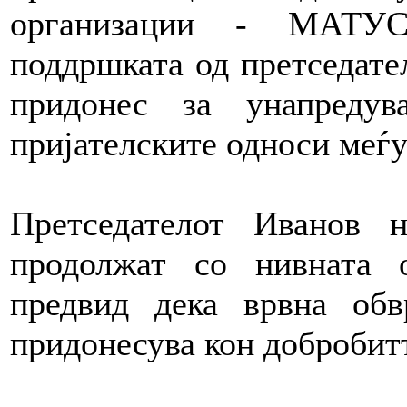
организации - МАТУС
поддршката од претседате
придонес за унапреду
пријателските односи меѓу
Претседателот Иванов 
продолжат со нивната о
предвид дека врвна обв
придонесува кон добробитт