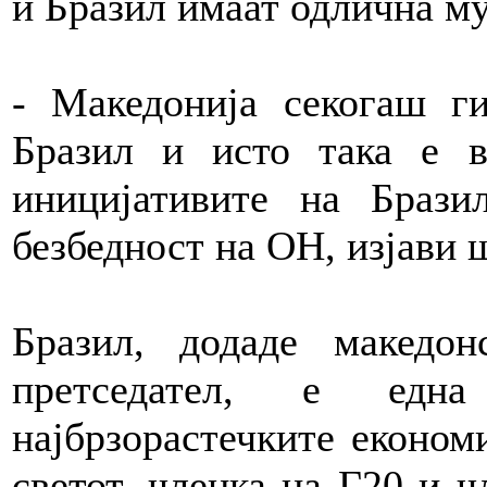
и Бразил имаат одлична му
- Македонија секогаш г
Бразил и исто така е 
иницијативите на Браз
безбедност на ОН, изјави 
Бразил, додаде македон
претседател, е едн
најбрзорастечките економ
светот, членка на Г20 и ч