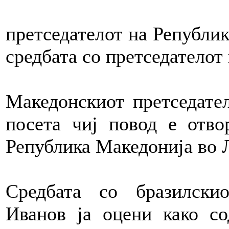
претседателот на Републик
средбата со претседателот
Македонскиот претседател
посета чиј повод е отво
Република Македонија во 
Средбата со бразилскио
Иванов ја оцени како со