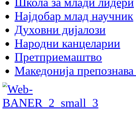
Школа за млади лидери
Најдобар млад научник
Духовни дијалози
Народни канцеларии
Претприемаштво
Македонија препознава