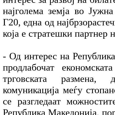
најголема земја во Јужн
Г20, една од најбрзорастеч
која е стратешки партнер н
- Од интерес на Република
продлабочат економскат
трговската размена,
комуникација меѓу стопан
се разгледаат можностит
Република Македонија, пор