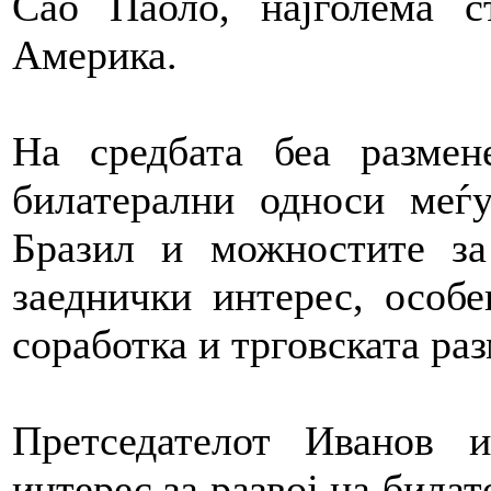
Сао Паоло, најголема с
Америка.
На средбата беа размен
билатерални односи меѓ
Бразил и можностите за
заеднички интерес, особе
соработка и трговската раз
Претседателот Иванов 
интерес за развој на билат