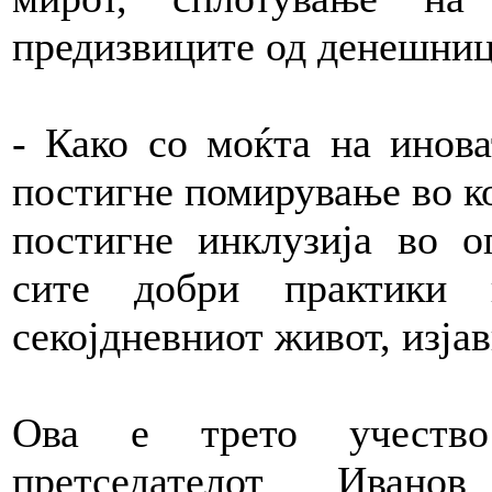
предизвиците од денешниц
- Како со моќта на инова
постигне помирување во ко
постигне инклузија во о
сите добри практики 
секојдневниот живот, изја
Ова е трето учеств
претседателот Ивано