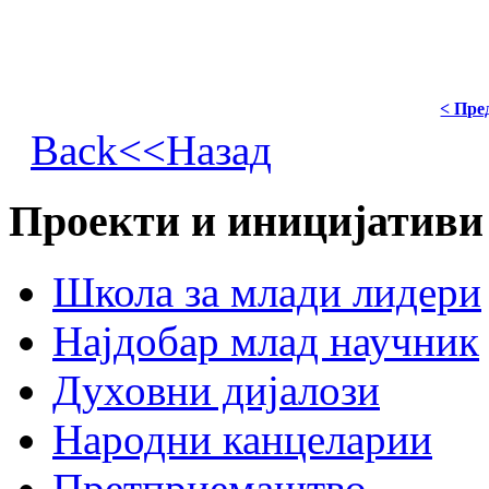
< Пре
Back<<Назад
Проекти и иницијативи
Школа за млади лидери
Најдобар млад научник
Духовни дијалози
Народни канцеларии
Претприемаштво