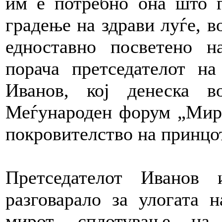
им е потребно она што г
градење на здрави луѓе, в
едноставно посветено н
порача претседателот на
Иванов, кој денеска 
Меѓународен форум „Мир 
покровителство на принцо
Претседателот Иванов
разговарало за улогата 
мирот, сплотување на