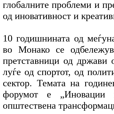
глобалните проблеми и пре
од иновативност и креатив
10 годишнината од меѓун
во Монако се одбележув
претставници од држави о
луѓе од спортот, од полит
сектор. Темата на годин
форумот е „Иновации 
општествена трансформаци