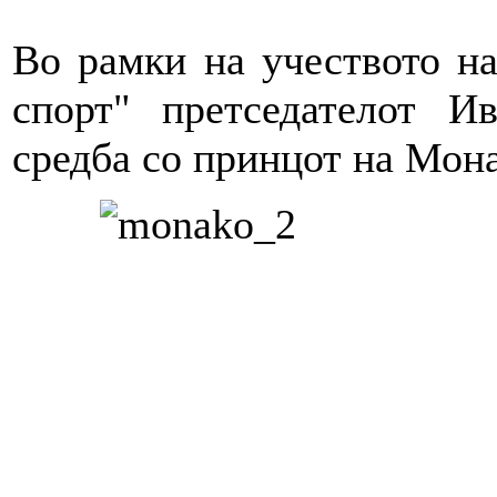
Во рамки на учеството н
спорт" претседателот И
средба со принцот на Мона