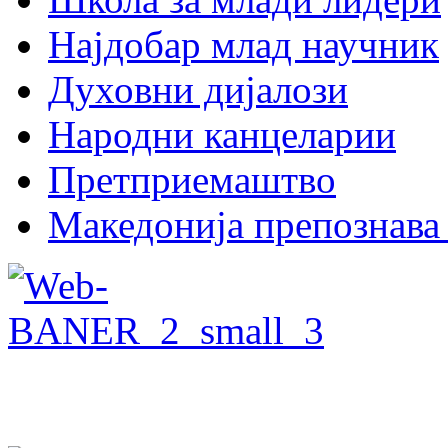
Најдобар млад научник
Духовни дијалози
Народни канцеларии
Претприемаштво
Македонија препознава