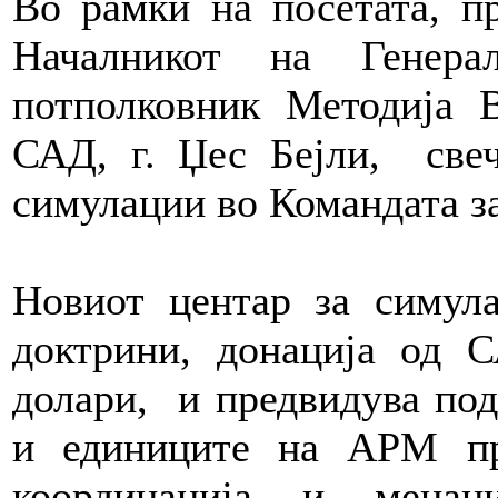
Во рамки на посетата, пр
Началникот на Генера
потполковник Методија 
САД, г. Џес Бејли, све
симулации во Командата за
Новиот центар за симул
доктрини, донација од 
долари, и предвидува под
и единиците на АРМ пре
координација и менаџ