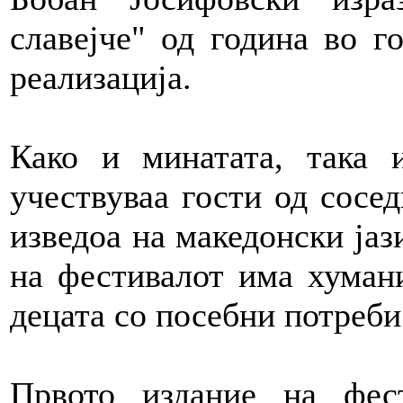
славејче" од година во г
реализација.
Како и минатата, така 
учествуваа гости од сосед
изведоа на македонски јаз
на фестивалот има хумани
децата со посебни потреби
Првото издание на фест