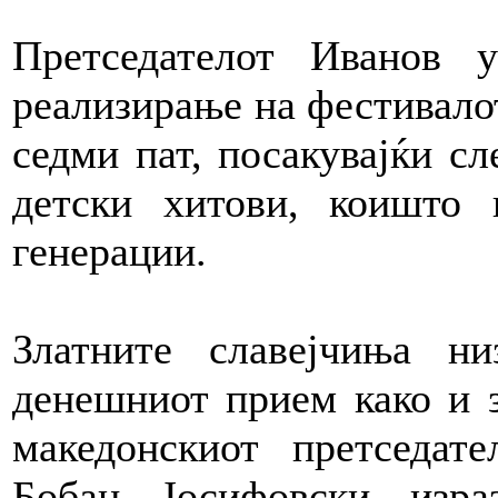
Претседателот Иванов 
реализирање на фестивалот
седми пат, посакувајќи с
детски хитови, коишто 
генерации.
Златните славејчиња ни
денешниот прием како и 
македонскиот претседат
Бобан Јосифовски изра