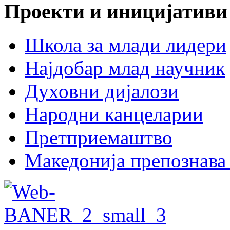
Проекти и иницијативи
Школа за млади лидери
Најдобар млад научник
Духовни дијалози
Народни канцеларии
Претприемаштво
Македонија препознава