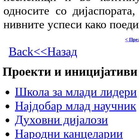
односите со дијаспората,
нивните успеси како поеди
< Пре
Back<<Назад
Проекти и иницијативи
Школа за млади лидери
Најдобар млад научник
Духовни дијалози
Народни канцеларии