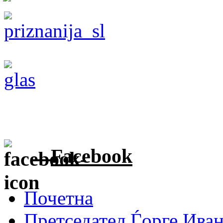
Facebook
Почетна
Претседател Ѓорге Ива