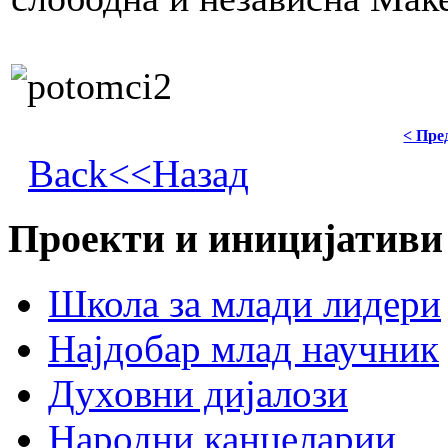
< Пре
Back<<Назад
Проекти и иницијативи
Школа за млади лидери
Најдобар млад научник
Духовни дијалози
Народни канцеларии