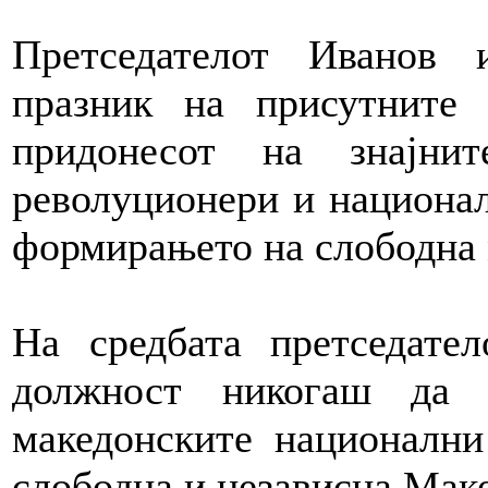
Претседателот Иванов
празник на присутните 
придонесот на знајни
револуционери и национал
формирањето на слободна 
На средбата претседате
должност никогаш да 
македонските национални
слободна и независна Маке