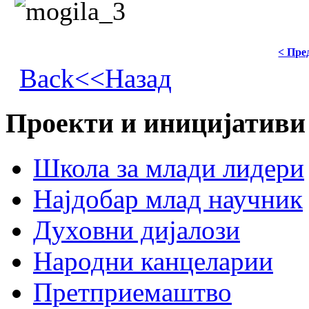
< Пре
Back<<Назад
Проекти и иницијативи
Школа за млади лидери
Најдобар млад научник
Духовни дијалози
Народни канцеларии
Претприемаштво