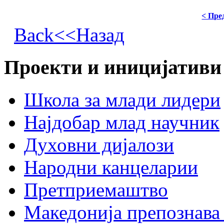
< Пре
Back<<Назад
Проекти и иницијативи
Школа за млади лидери
Најдобар млад научник
Духовни дијалози
Народни канцеларии
Претприемаштво
Македонија препознава