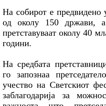
На собирот е предвидено 
од околу 150 држави, а
претставуваат околу 40 мла
години.
На средбата претставници
го запознаа претседател
учество на Светскиот фес
заблагодарија за можно
важноста што претсед