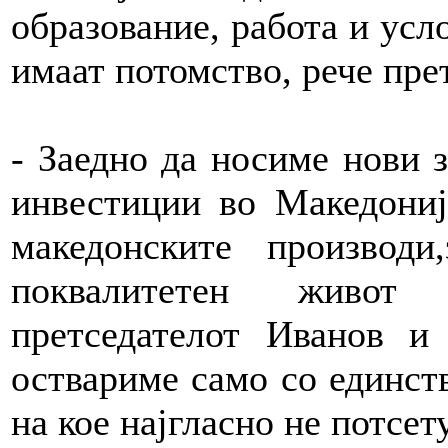
образование, работа и усл
имаат потомство, рече пре
- Заедно да носиме нови 
инвестиции во Македониј
македонските производ
поквалитетен живот
претседателот Иванов и
оствариме само со единств
на кое најгласно не потсе