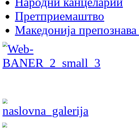
Народни канцеларии
Претприемаштво
Македонија препознава