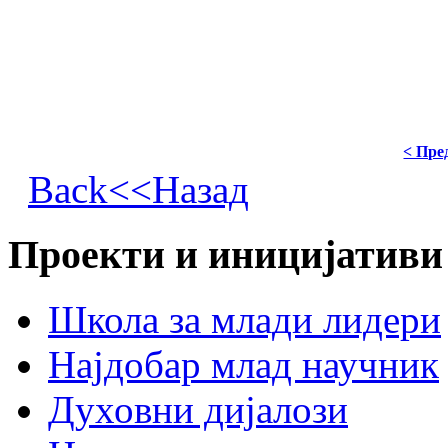
< Пре
Back<<Назад
Проекти и иницијативи
Школа за млади лидери
Најдобар млад научник
Духовни дијалози