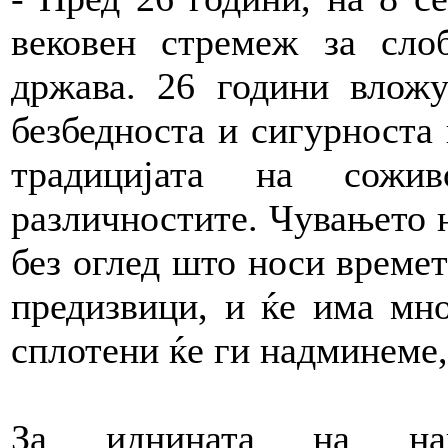
вековeн стремеж за сло
држава. 26 години вложу
безбедноста и сигурноста 
традицијата на сож
различностите. Чувањето н
без оглед што носи време
предизвици, и ќе има мн
сплотени ќе ги надминеме,
За иднината на на