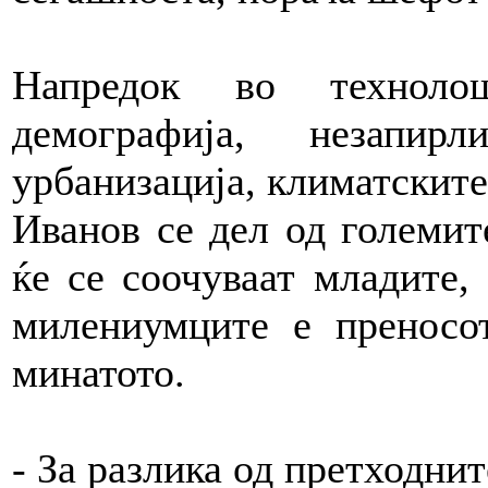
Напредок во технолош
демографија, незапир
урбанизација, климатските
Иванов се дел од големит
ќе се соочуваат младите, 
милениумците е преносо
минатото.
- За разлика од претходнит