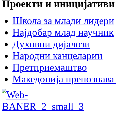
Проекти и иницијативи
Школа за млади лидери
Најдобар млад научник
Духовни дијалози
Народни канцеларии
Претприемаштво
Македонија препознава