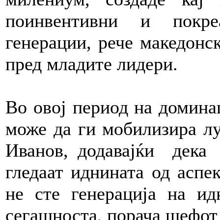
поинвентивни и покре
генерации, рече македонс
пред младите лидери.
Во овој период на доминац
може да ги мобилизира луѓ
Иванов, додавајќи дека 
гледаат иднината од аспе
не сте генерација на ид
сегашноста, порача шефот