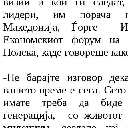
визии и кои ги следат,
лидери, им порача пр
Македонија, Ѓорге И
Економскиот форум на
Полска, каде говореше как
-Не барајте изговор дек
вашето време е сега. Сето
имате треба да биде 
генерација, со животот
милениум, создаде кај