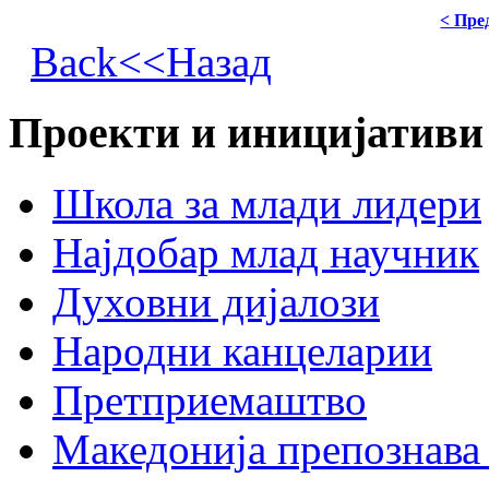
< Пре
Back<<Назад
Проекти и иницијативи
Школа за млади лидери
Најдобар млад научник
Духовни дијалози
Народни канцеларии
Претприемаштво
Македонија препознава