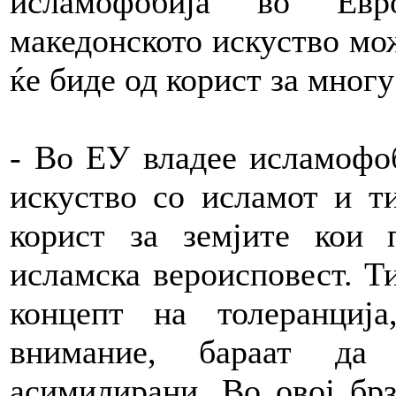
исламофобија во Евр
македонското искуство мо
ќе биде од корист за многу
- Во ЕУ владее исламофо
искуство со исламот и т
корист за земјите кои 
исламска вероисповест. Ти
концепт на толеранција
внимание, бараат да
асимилирани. Во овој брз