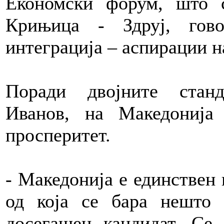
Економски форум, што 
Крињица - Здруј, гов
интеграција – аспирации н
Поради двојните станд
Иванов, на Македониј
просперитет.
- Македонија е единствен 
од која се бара нешто
досегашен кандидат. Се 