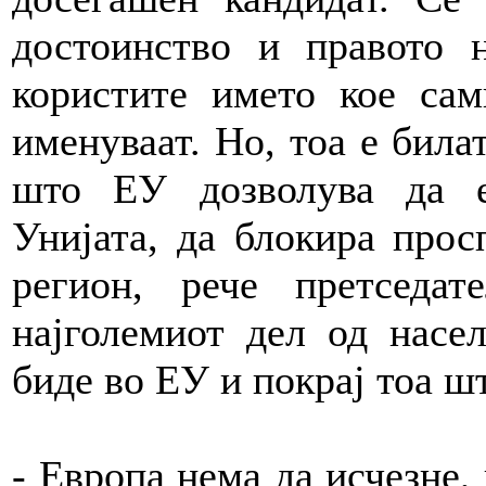
достоинство и правото 
користите името кое сам
именуваат. Но, тоа е бил
што ЕУ дозволува да е
Унијата, да блокира прос
регион, рече претседат
најголемиот дел од насе
биде во ЕУ и покрај тоа шт
- Европа нема да исчезне, 