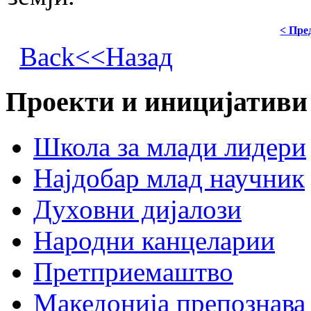
< Пре
Back<<Назад
Проекти и иницијативи
Школа за млади лидери
Најдобар млад научник
Духовни дијалози
Народни канцеларии
Претприемаштво
Македонија препознава