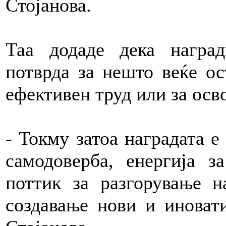
Стојанова.
Таа додаде дека награ
потврда за нешто веќе ост
ефективен труд или за осв
- Токму затоа наградата е
самодоверба, енергија з
поттик за разгорување н
создавање нови и иноват