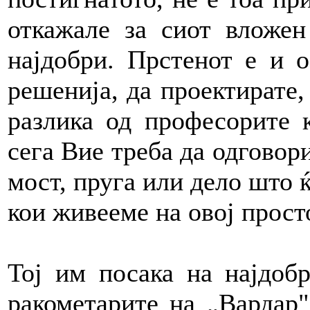
откажале за сиот вложен
најдобри. Прстенот е и о
решенија, да проектирате, 
разлика од професорите 
сега Вие треба да одговори
мост, пруга или дело што ќ
кои живееме на овој прост
Тој им посака на најдоб
ракометарите на „Вардар