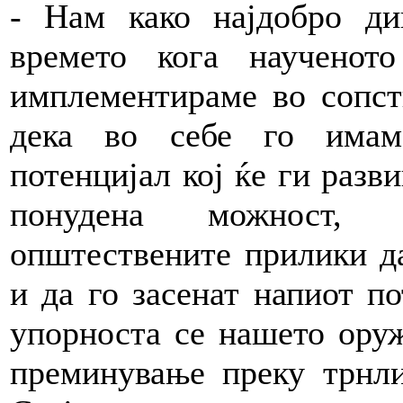
- Нам како најдобро ди
времето кога научено
имплементираме во сопст
дека во себе го имам
потенцијал кој ќе ги разв
понудена можност, 
општествените прилики да
и да го засенат напиот по
упорноста се нашето оруж
преминување преку трнли