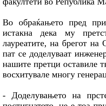
факултети во Република М
Во обраќањето пред при
истакна дека му прет
лауреатите, на брегот на 
пат се доделуваат инженер
нашите претци оставиле тв
восхитувале многу генера
- Доделувањето на прст
постигнатото, не е тоа пр