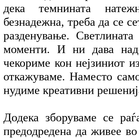
дека темнината натеж
безнадежна, треба да се се
разденување. Светлината 
моменти. И ни дава на
чекориме кон нејзиниот и
откажуваме. Наместо само
нудиме креативни решениј
Додека зборуваме се раѓа
предодредена да живее во