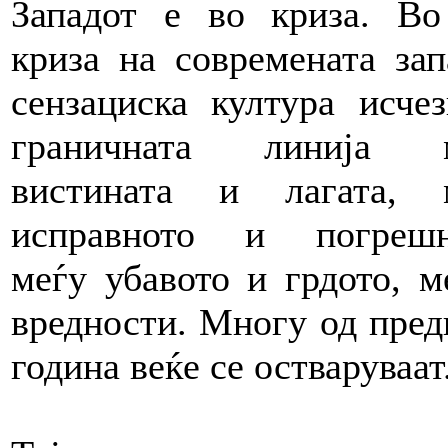
Западот е во криза. Во
криза на современата зап
сензациска култура исчез
граничната линија 
вистината и лагата, 
исправното и погрешн
меѓу убавото и грдото, м
вредности. Многу од пред
година веќе се остваруваат