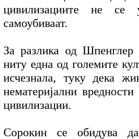
цивилизациите не се 
самоубиваат.
За разлика од Шпенглер 
ниту една од големите ку
исчезнала, туку дека жи
нематеријални вредности
цивилизации.
Сорокин се обидува д