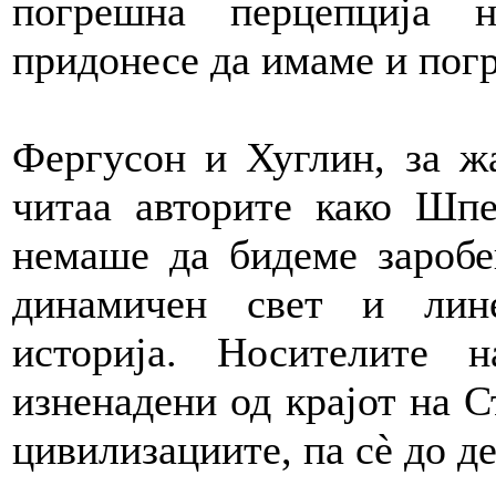
погрешна перцепција н
придонесе да имаме и погр
Фергусон и Хуглин, за жа
читаа авторите како Шпе
немаше да бидеме заробе
динамичен свет и лин
историја. Носителите
изненадени од крајот на С
цивилизациите, па сè до де