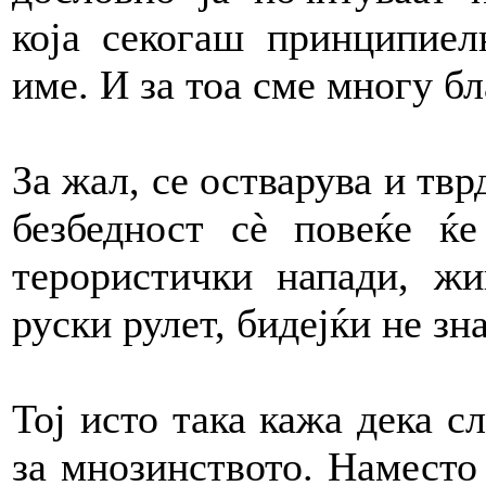
која секогаш принципиел
име. И за тоа сме многу б
За жал, се остварува и тв
безбедност сè повеќе ќе
терористички напади, жи
руски рулет, бидејќи не зн
Тој исто така кажа дека с
за мнозинството. Наместо 