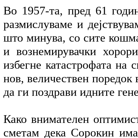
Во 1957-та, пред 61 годи
размислуваме и дејствува
што минува, со сите кошм
и вознемирувачки хорор
избегне катастрофата на с
нов, величествен поредок 
да ги поздрави идните ген
Како внимателен оптимист
сметам дека Сорокин има 