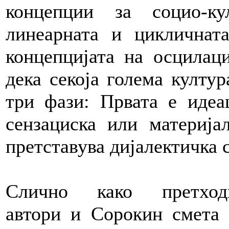
концепции за социо-ку
линеарната и цикличната
концепцијата на осцилаци
дека секоја голема култу
три фази: Првата е идеа
сензациска или материја
претставува дијалектичка 
Слично како претход
автори и Сорокин смета 