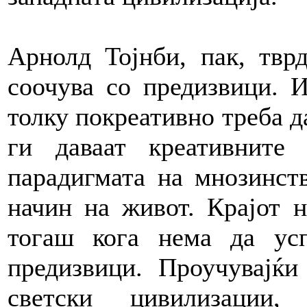
Арнолд Тојнби, пак, тврд
соочува со предизвици. И
толку покреативно треба д
ги даваат креативните
парадигмата на мнозинств
начин на живот. Крајот н
тогаш кога нема да ус
предизвици. Проучувајќ
светски цивилизации