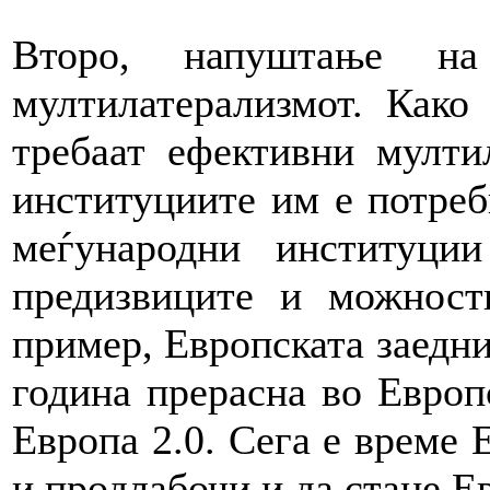
Второ, напуштање на
мултилатерализмот. Како
требаат ефективни мулти
институциите им е потреб
меѓународни институци
предизвиците и можност
пример, Европската заедни
година прерасна во Европс
Европа 2.0. Сега е време 
и продлабочи и да стане Ев