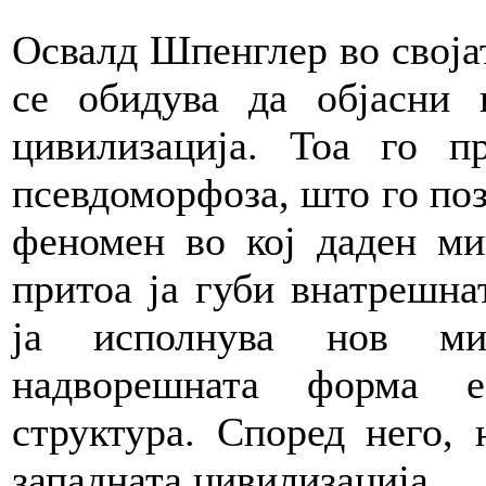
Освалд Шпенглер во својат
се обидува да објасни 
цивилизација. Тоа го 
псевдоморфоза, што го поз
феномен во кој даден ми
притоа ја губи внатрешна
ја исполнува нов ми
надворешната форма е
структура. Според него,
западната цивилизација.