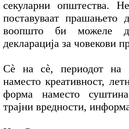
секуларни општества. Н
поставуваат прашањето 
воопшто би можеле да
декларација за човекови пр
Сè на сè, периодот на 
наместо креативност, лет
форма наместо суштина
трајни вредности, информа