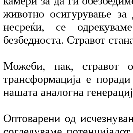
камери за да ги обезбедим
животно осигурување за 
несреќи, се одрекува
безбедноста. Стравот стан
Можеби, пак, стравот 
трансформација е поради
нашата аналогна генерациј
Оптоварени од исчезнувањ
согледуваме потенцијалот