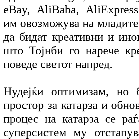
eBay, AliBaba, AliExpres
им овозможува на младите д
да бидат креативни и инов
што Тојнби го нарече кр
поведе светот напред.
Нудејќи оптимизам, но 
простор за катарза и обно
процес на катарза се раѓ
суперсистем му отстапу