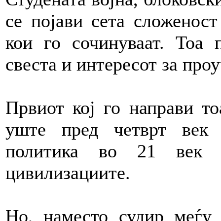
се појави сета сложеност
кои го сочинуваат. Тоа 
свеста и интересот за про
Првиот кој го направи т
уште пред четврт век 
политика во 21 век 
цивилизациите.
Но, наместо судир меѓу