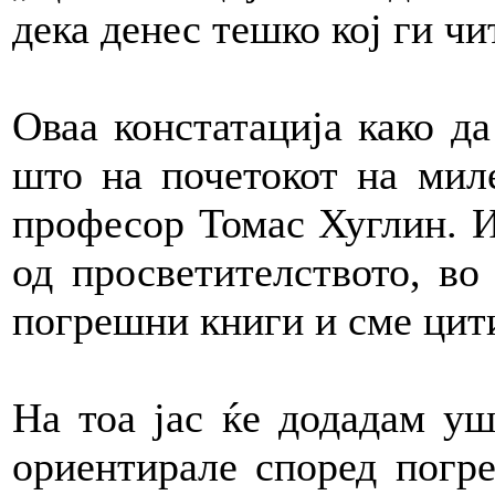
дека денес тешко кој ги ч
Оваа констатација како д
што на почетокот на мил
професор Томас Хуглин. И
од просветителството, во
погрешни книги и сме цит
На тоа јас ќе додадам у
ориентирале според погр