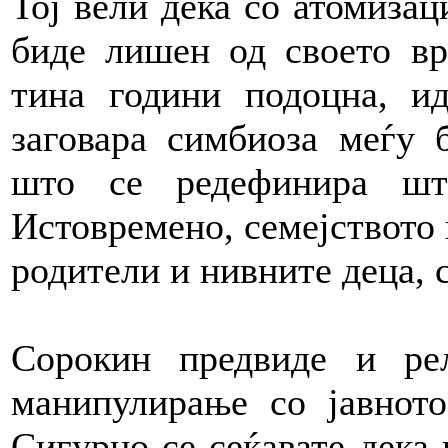
Тој вели дека со атомизац
биде лишен од своето вр
тина години подоцна, ид
заговара симбиоза меѓу б
што се редефинира шт
Истовремено, семејството 
родители и нивните деца, 
Сорокин предвиде и ре
манипулирање со јавнот
Сигурно се сеќавате дека 