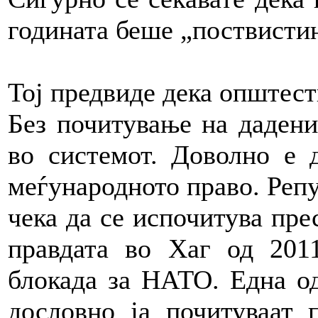
годината беше „поствистин
Тој предвиде дека општест
Без почитување на дадени
во системот. Доволно е д
меѓународното право. Реп
чека да се испочитува пре
правдата во Хаг од 201
блокада за НАТО. Една о
дословно ја почитуваат 