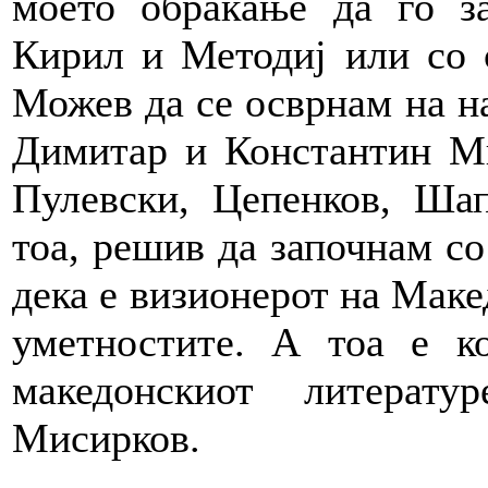
моето обраќање да го з
Кирил и Методиј или со 
Можев да се осврнам на н
Димитар и Константин М
Пулевски, Цепенков, Шап
тоа, решив да започнам со
дека е визионерот на Маке
уметностите. А тоа е к
македонскиот литерат
Мисирков.