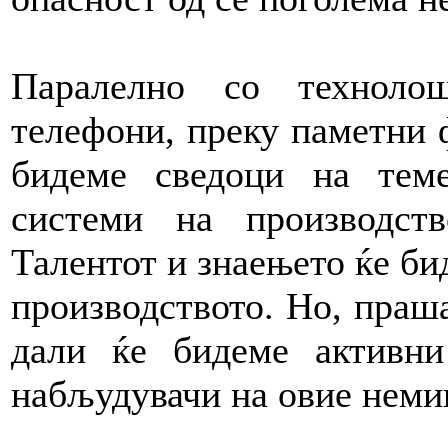
Паралелно со техноло
телефони, преку паметни 
бидеме сведоци на тем
системи на производст
Талентот и знаењето ќе би
производството. Но, праш
дали ќе бидеме активн
набљудувачи на овие неми