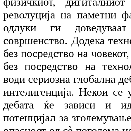
физичкиот, дигиталнио
револуција на паметни ф
одлуки ги доведуваат
совршенство. Додека техн
без посредство на човекот
без посредство на техно
води сериозна глобална де
интелигенција. Некои се 
дебата ќе зависи и и
потенцијал за зголемување
опасност од сè поголема н