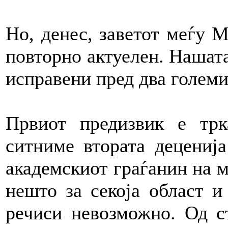
Но, денес, заветот меѓу 
повторно актуелен. Нашат
исправени пред два големи
Првиот предизвик е трк
ситниме втората децениј
академскиот граѓанин на м
нешто за секоја област и 
речиси невозможно. Од с