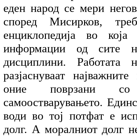
еден народ се мери негов
според Мисирков, тре
енциклопедија во кој
информации од сите н
дисциплини. Работата 
разјаснуваат најважните
оние поврзани со 
самоостварувањето. Единс
води во тој потфат е ис
долг. А моралниот долг н