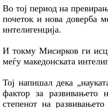
Во тој период на превирањ
почеток и нова доверба м
интелигенција.
И токму Мисирков ги исцр
меѓу македонската интелиг
Тој напишал дека „наукат
фактор за развивањето 
степенот на развивањето 