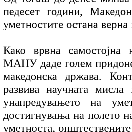
педесет години, Македон
уметностите остана верна н
Како врвна самостојна 
МАНУ даде голем придонес
македонска држава. Кон
развива научната мисла
унапредувањето на ум
достигнувања на полето на
уметноста, општествените 