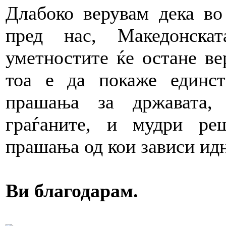
Длабоко верувам дека во
пред нас, Македонска
уметностите ќе остане ве
тоа е да покаже единс
прашања за државата,
граѓаните, и мудри ре
прашања од кои зависи ид
Ви благодарам.