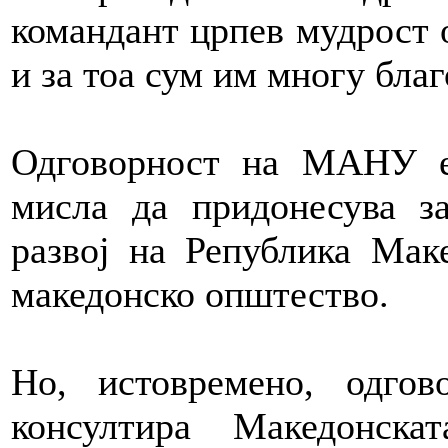
командант црпев мудрост о
и за тоа сум им многу благ
Одговорност на МАНУ е 
мисла да придонесува з
развој на Република Мак
македонско општество.
Но, истовремено, одго
консултира Македонск