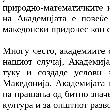
природно-математичките 
на Академијата е повеќе
македонски придонес кон с
Многу често, академиите с
нашиот случај, Академиј
туку и создаде услови 
Македонија. Академијата
на прашања од битно знач
култура и за општиот разв