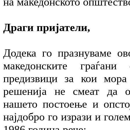
на македонското општеств
Драги пријатели,
Додека го празнуваме ов
македонските граѓани
предизвици за кои мора
решенија не смеат да о
нашето постоење и опсто
најдобро го изрази и голе
1986 година рече: