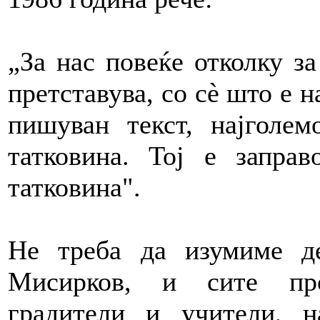
„За нас повеќе отколку за
претставува, со сè што е н
пишуван текст, најголе
татковина. Тој е запра
татковина".
Не треба да изумиме д
Мисирков, и сите про
градители и учители, 