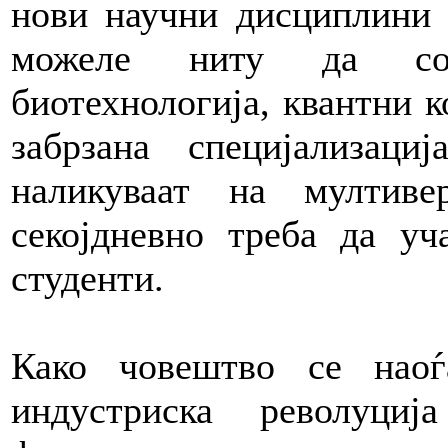
нови научни дисциплини 
можеле ниту да сону
биотехнологија, квантни к
забрзана специјализаци
наликуваат на мултиве
секојдневно треба да уч
студенти.
Како човештво се наоѓ
индустриска револуци