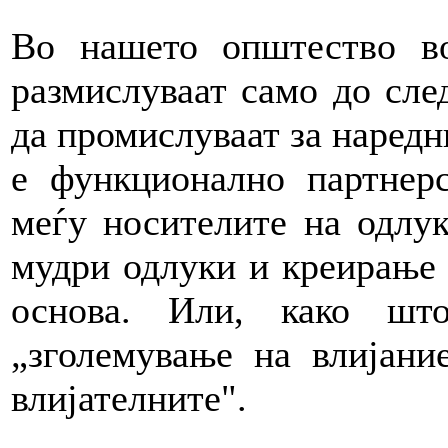
Во нашето општество во
размислуваат само до сле
да промислуваат за наредн
е функционално партнерс
меѓу носителите на одлук
мудри одлуки и креирање 
основа. Или, како ш
„зголемување на влијани
влијателните".