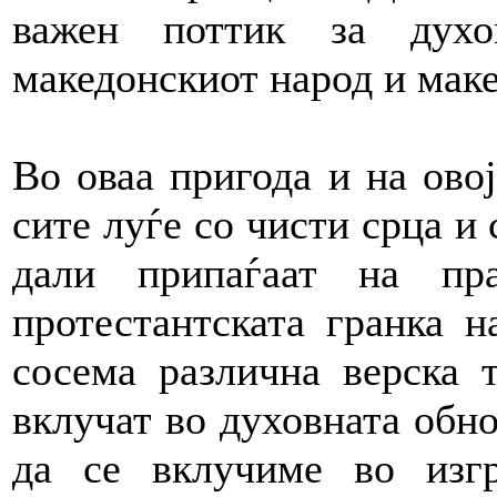
важен поттик за духо
македонскиот народ и маке
Во оваа пригода и на ово
сите луѓе со чисти срца и 
дали припаѓаат на пра
протестантската гранка н
сосема различна верска т
вклучат во духовната обно
да се вклучиме во изг