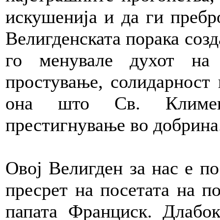
искушенија и да ги пребр
Велигденската порака созд
го менувале духот на
простување, солидарност 
она што Св. Климен
престигнување во добрина
Овој Велигден за нас е по
пресрет на посетата на по
папата Франциск. Длабок