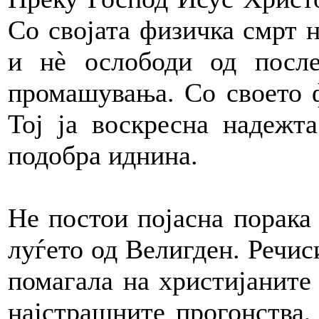
Со својата физичка смрт н
и нè ослободи од посл
промашувања. Со своето ф
Тој ја воскресна надежта
подобра иднина.
Не постои појасна порака
луѓето од Велигден. Речис
помагала на христијаните
најстрашните прогонства,