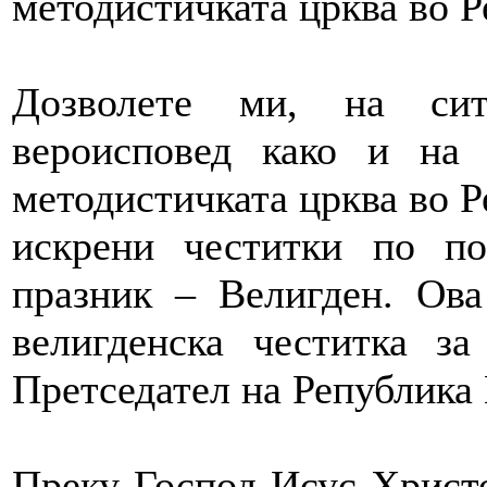
методистичката црква во 
Дозволете ми, на сит
вероисповед како и на 
методистичката црква во Р
искрени честитки по по
празник – Велигден. Ова
велигденска честитка з
Претседател на Република
Преку Господ Исус Христо