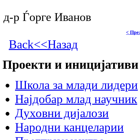
д-р Ѓорге Иванов
< Пре
Back<<Назад
Проекти и иницијативи
Школа за млади лидери
Најдобар млад научник
Духовни дијалози
Народни канцеларии