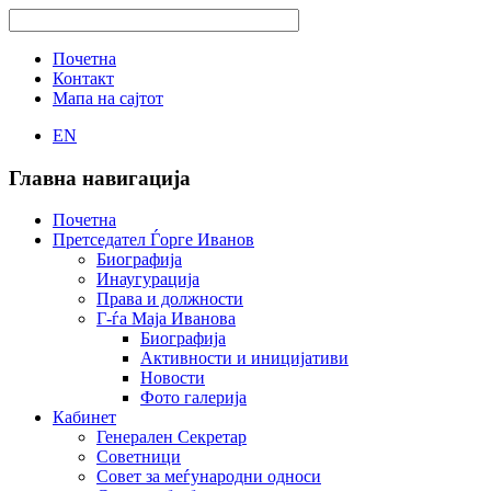
Почетна
Контакт
Мапа на сајтот
EN
Главна навигација
Почетна
Претседател Ѓорге Иванов
Биографија
Инаугурација
Права и должности
Г-ѓа Маја Иванова
Биографија
Активности и иницијативи
Новости
Фото галерија
Кабинет
Генерален Секретар
Советници
Совет за меѓународни односи