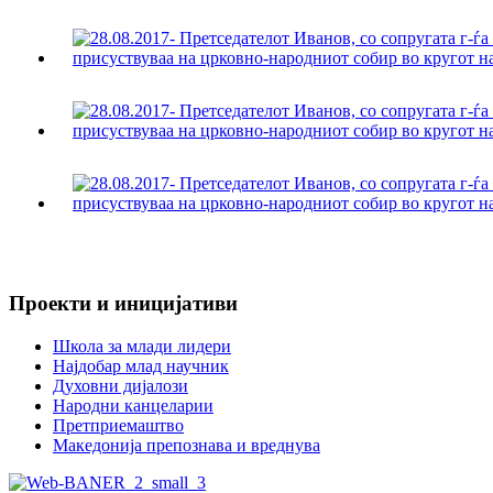
Проекти и иницијативи
Школа за млади лидери
Најдобар млад научник
Духовни дијалози
Народни канцеларии
Претприемаштво
Македонија препознава и вреднува