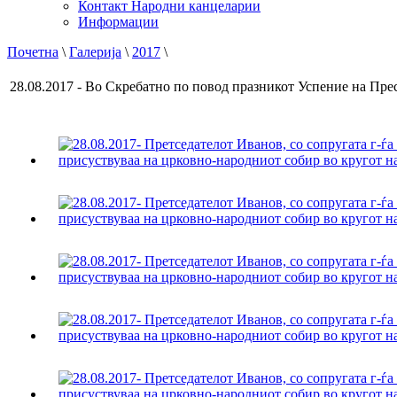
Контакт Народни канцеларии
Информации
Почетна
\
Галерија
\
2017
\
28.08.2017 - Во Скребатно по повод празникот Успение на Пре