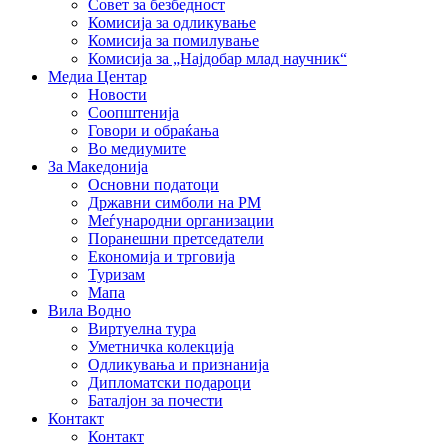
Совет за безбедност
Комисија за одликување
Комисија за помилување
Комисија за „Најдобар млад научник“
Медиа Центар
Новости
Соопштенија
Говори и обраќања
Во медиумите
За Македонија
Основни податоци
Државни симболи на РМ
Меѓународни организации
Поранешни претседатели
Економија и трговија
Туризам
Мапа
Вила Водно
Виртуелна тура
Уметничка колекција
Одликувања и признанија
Дипломатски подароци
Баталјон за почести
Контакт
Контакт