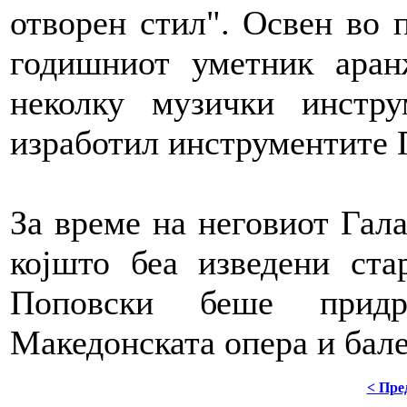
отворен стил". Освен во п
годишниот уметник аран
неколку музички инстру
изработил инструментите 
За време на неговиот Гала
којшто беа изведени ста
Поповски беше придр
Македонската опера и бале
< Пре