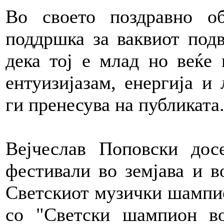
Во своето поздравно об
поддршка за ваквиот под
дека тој е млад но веќе 
ентуизијазам, енергија и
ги пренесува на публиката
Вејчеслав Поповски дос
фестивали во земјава и в
Светскиот музички шампио
со "Светски шампион во