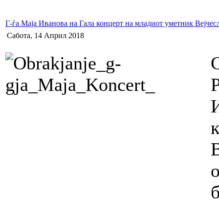
Г-ѓа Маја Иванова на Гала концерт на младиот уметник Вејче
Сабота, 14 Април 2018
б