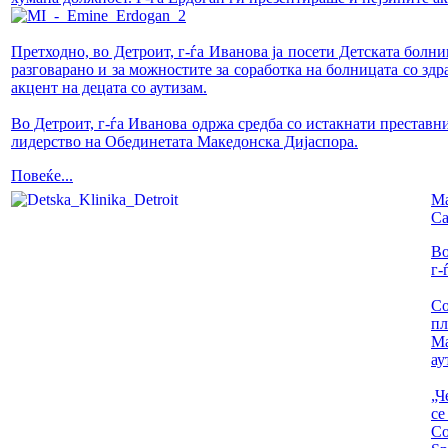
Претходно, во Детроит, г-ѓа Иванова ја посети Детската болни
разговарано и за можностите за соработка на болницата со здр
акцент на децата со аутизам.
Во Детроит, г-ѓа Иванова одржа средба со истакнати преставн
лидерство на Обединетата Македонска Дијаспора.
Повеќе...
Ма
Са
Во
г-
Со
пл
Ма
ау
„Ч
се
Со