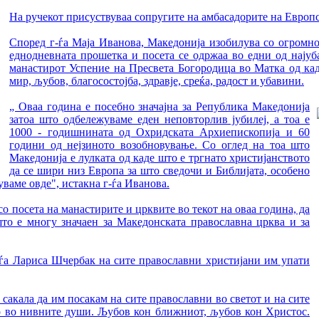
На ручекот присуствуваа сопругите на амбасадорите на Европск
Според г-ѓа Маја Иванова, Македонија изобилува со огромно
еднодневната прошетка и посета се одржаа во едни од најуб
манастирот Успение на Пресвета Богородица во Матка од кад
мир, љубов, благосостојба, здравје, среќа, радост и убавини.
„ Оваа година е посебно значајна за Република Македонија
затоа што одбележуваме еден неповторлив јубилеј, а тоа е
1000 - годишнината од Охридската Архиепископија и 60
години од нејзиното возобновување. Со оглед на тоа што
Македонија е лулката од каде што е тргнато христијанството
да се шири низ Европа за што сведочи и Библијата, особено
ваме овде", истакна г-ѓа Иванова.
о посета на манастирите и црквите во текот на оваа година, да
што е многу значаен за Македонската православна црква и за
-ѓа Лариса Шчербак на сите православни христијани им упати
сакала да им посакам на сите православни во светот и на сите
ир во нивните души. Љубов кон ближниот, љубов кон Христос.