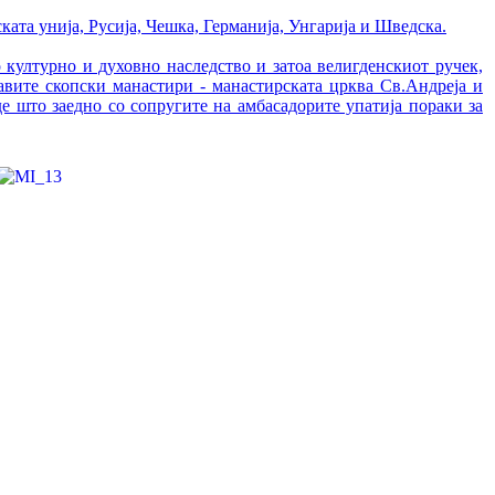
ата унија, Русија, Чешка, Германија, Унгарија и Шведска.
 културно и духовно наследство и затоа велигденскиот ручек,
авите скопски манастири - манастирската црква Св.Андреја и
е што заедно со сопругите на амбасадорите упатија пораки за