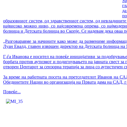
Sp
гл
да
по
образовниот систем, од здравствениот систем, од невладините 
највисоко можно ниво, со најсовремена опрема, со најмодерн
болница и Детската болница во Скопје. Се надевам дека оваа по
„Разговаравме за начините како може да размениме информации
Луан Евалд, главен извршен директор на Детската болница на
Г-ѓа Иванова е носител на повеќе иницијативи за подобрување
борбата против аутизмот и подигнувањето на јавната свест за 
отворен Центарот за сензорна терапија за лица со аутистичен
За време на работната посета на претседателот Иванов на СА
Обединетите Нации во организација на Првата дама на САД, г-ѓ
Повеќе...