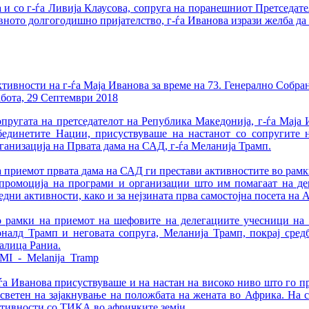
а и со г-ѓа Ливија Клаусова, сопруга на поранешниот Претседат
ното долгогодишно пријателство, г-ѓа Иванова изрази желба да 
тивности на г-ѓа Маја Иванова за време на 73. Генерално Собр
бота, 29 Септември 2018
пругата на претседателот на Република Македонија, г-ѓа Маја 
единетите Нации, присуствуваше на настанот со сопругите 
ганизација на Првата дама на САД, г-ѓа Меланија Трамп.
 приемот првата дама на САД ги престави активностите во рамк
промоција на програми и организации што им помагаат на дец
едни активности, како и за нејзината прва самостојна посета на
 рамки на приемот на шефовите на делегациите учесници на 
налд Трамп и неговата сопруга, Меланија Трамп, покрај средб
алица Раниа.
ѓа Иванова присуствуваше и на настан на високо ниво што го п
светен на зајакнување на положбата на жената во Африка. На 
ктивности со ТИКА во афричките земји.