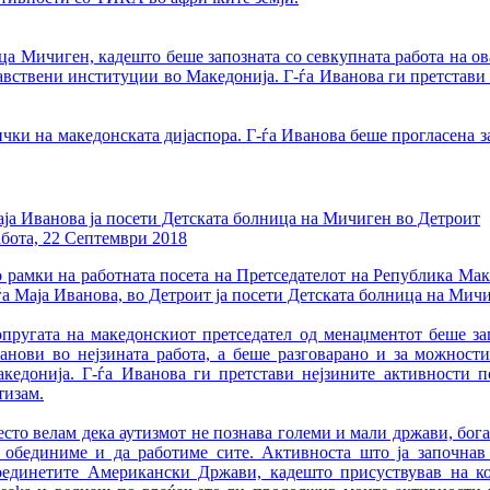
ца Мичиген, кадешто беше запозната со севкупната работа на ов
авствени институции во Македонија. Г-ѓа Иванова ги претстави 
ички на македонската дијаспора. Г-ѓа Иванова беше прогласена з
ја Иванова ја посети Детската болница на Мичиген во Детроит
бота, 22 Септември 2018
 рамки на работната посета на Претседателот на Република Мак
ѓа Маја Иванова, во Детроит ја посети Детската болница на Мичи
пругата на македонскиот претседател од менаџментот беше зап
анови во нејзината работа, а беше разговарано и за можност
кедонија. Г-ѓа Иванова ги претстави нејзините активности по
тизам.
есто велам дека аутизмот не познава големи и мали држави, бог
 обединиме и да работиме сите. Активноста што ја започнав
единетите Американски Држави, кадешто присуствував на ко