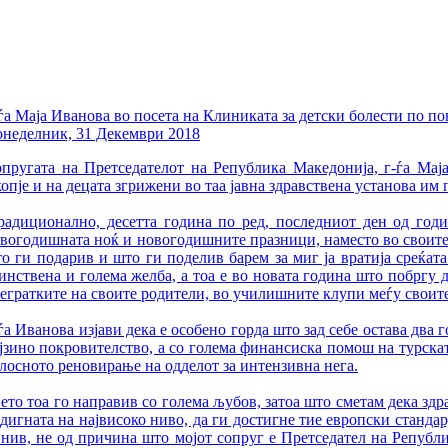
ѓа Маја Иванова во посета на Клиниката за детски болести по 
неделник, 31 Декември 2018
пругата на Претседателот на Република Македонија, г-ѓа Маја
опје и на децата згрижени во таа јавна здравствена установа и
радиционално, десетта година по ред, последниот ден од год
вогодишната ноќ и новогодишните празници, наместо во своите 
о ги подарив и што ги поделив барем за миг ја вратија среќата
инствена и голема желба, а тоа е во новата година што побргу да
егратките на своите родители, во училишните клупи меѓу своите
ѓа Иванова изјави дека е особено горда што зад себе остава два
јзино покровителство, а со голема финансиска помош на турска
лосното реновирање на одделот за интензивна нега.
ето тоа го направив со голема љубов, затоа што сметам дека здр
дигната на највисоко ниво, да ги достигне тие европски стандар
 нив, не од причина што мојот сопруг е Претседател на Републи