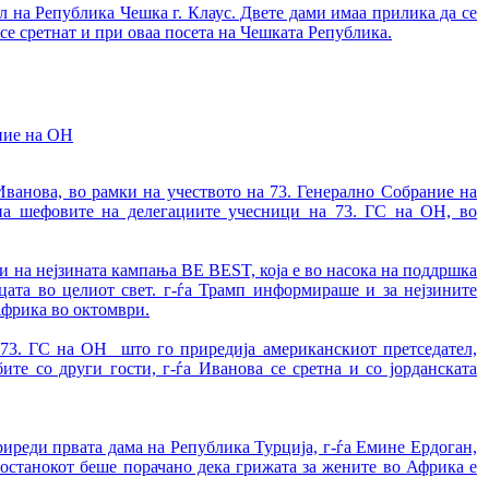
ел на Република Чешка г. Клаус. Двете дами имаа прилика да се
се сретнат и при оваа посета на Чешката Република.
ание на ОН
Иванова, во рамки на учеството на 73. Генерално Собрание на
на шефовите на делегациите учесници на 73. ГС на ОН, во
и на нејзината кампања BE BEST, која е во насока на поддршка
ата во целиот свет. г-ѓа Трамп информираше и за нејзините
 Африка во октомври.
73. ГС на ОН што го приредија американскиот претседател,
ите со други гости, г-ѓа Иванова се сретна и со јорданската
риреди првата дама на Република Турција, г-ѓа Емине Ердоган,
состанокот беше порачано дека грижата за жените во Африка е