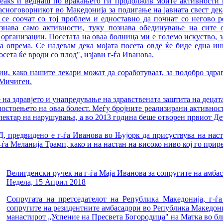
eaks и веднаш по враќањето ги продолжив моите активности в
асноговорникот во Македонија за подигање на јавната свест дек
 се соочат со тој проблем и едноставно да почнат со негово 
знава само активности, туку познава обединување на сите 
организации. Посетата на оваа болница ми е големо искуство, з
а опрема. Се надевам дека мојата посета овде ќе биде една и
сета ќе вроди со плод", изјави г-ѓа Иванова.
, како нашите лекари можат да соработуваат, за подобро здравје
 Мичиген.
 на здравјето и унапредување на здравствената заштита на децат
постоењето на оваа болест. Меѓу бројните реализирани активнос
 спектар на нарушувања, а во 2013 година беше отворен првиот Д
Д, предвидено е г-ѓа Иванова во Њујорк да присуствува на нас
а Меланија Трамп, како и на настан на високо ниво кој го прир
Велигденски ручек на г-ѓа Маја Иванова за сопругите на амба
Недела, 15 Април 2018
Сопругата на претседателот на Република Македонија, г-ѓ
сопругите на резидентните амбасадори во Република Македони
манастирот „Успение на Пресвета Богородица" на Матка во бл