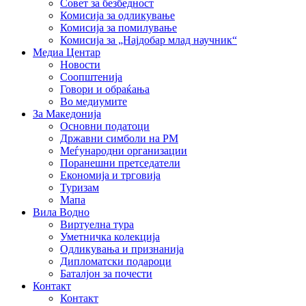
Совет за безбедност
Комисија за одликување
Комисија за помилување
Комисија за „Најдобар млад научник“
Медиа Центар
Новости
Соопштенија
Говори и обраќања
Во медиумите
За Македонија
Основни податоци
Државни симболи на РМ
Меѓународни организации
Поранешни претседатели
Економија и трговија
Туризам
Мапа
Вила Водно
Виртуелна тура
Уметничка колекција
Одликувања и признанија
Дипломатски подароци
Баталјон за почести
Контакт
Контакт