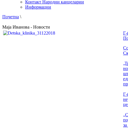
Контакт Народни канцеларии
Информации
Почетна
\
Маја Иванова - Новости
Г-
По
Со
Ск
„Т
но
шт
ед
пр
Г-
не
це
„С
по
за