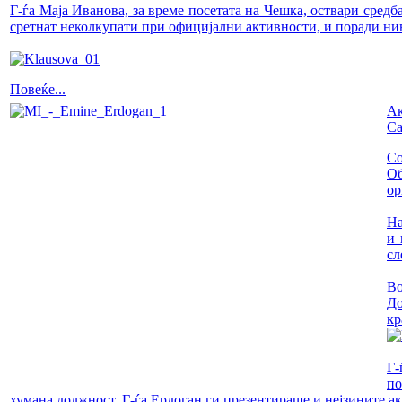
Г-ѓа Маја Иванова, за време посетата на Чешка, оствари средб
сретнат неколкупати при официјални активности, и поради нив
Повеќе...
Ак
Са
Со
Об
ор
На
и 
сл
Во
До
кр
Г-
по
хумана должност. Г-ѓа Ердоган ги презентираше и нејзините а