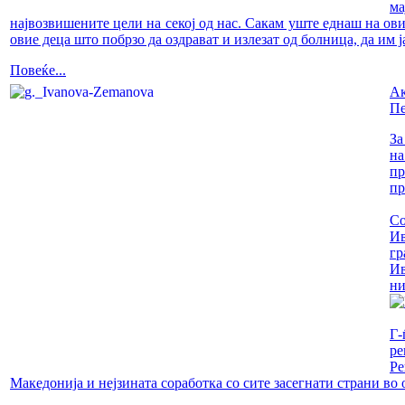
ма
највозвишените цели на секој од нас. Сакам уште еднаш на ов
овие деца што побрзо да оздрават и излезат од болница, да им 
Повеќе...
Ак
Пе
За
на
пр
пр
Со
Ив
гр
Ив
ни
Г-
ре
Ре
Македонија и нејзината соработка со сите засегнати страни во 