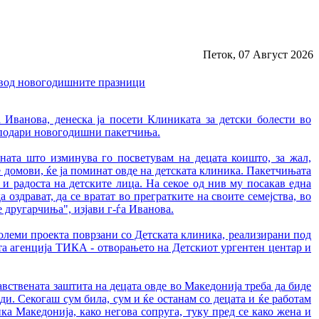
Петок, 07 Август 2026
повод новогодишните празници
 Иванова, денеска ја посети Клиниката за детски болести во
м подари новогодишни пакетчиња.
ината што изминува го посветувам на децата коишто, за жал,
домови, ќе ја поминат овде на детската клиника. Пакетчињата
 и радоста на детските лица. На секое од нив му посакав една
 оздрават, да се вратат во прегратките на своите семејства, во
 другарчиња", изјави г-ѓа Иванова.
 големи проекта поврзани со Детската клиника, реализирани под
та агенција ТИКА - отворањето на Детскиот ургентен центар и
авствената заштита на децата овде во Македонија треба да биде
ди. Секогаш сум била, сум и ќе останам со децата и ќе работам
ка Македонија, како негова сопруга, туку пред се како жена и