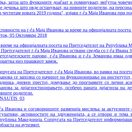
јка, затоа што функциите доаѓаат и поминуваат, меѓутоа човечно
ие дечиња што овде остануваат, на нивните родители, на персона
ја честитам новата 2019 година", изјави г-ѓа Маја Иванова при по
тивности на г-ѓа Маја Иванова за време на официјалната посета
ток, 05 Октомври 2018
 време на официјалната посета на Претседателот на Република М
 Претседателот г-ѓа Маја Иванова оствари средба со г-ѓа Ивана З
етседателските парови, г-ѓа Иванова и г-ѓа Земанова имаа одв
ошетка низ прашкиот замок.
пругата на Претседателот, г-ѓа Маја Иванова, во рамки на посе
анова се запозна со начинот на функционирање на институтот, 
адинка, дневен престој, домување до програмите со лични аси
анова за дијагностицирањето, особено раната дијагноза на д
вните родители.
ѓа Иванова и соговорниците разменија мислења за актуелните с
гулативи, активностите на здруженијата, а се отвори и тема
публика Македонија. Сопругата на Претседателот информираше з
областа на аутизмот.