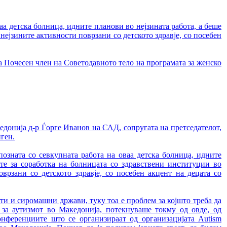
аа детска болница, идните планови во нејзината работа, а беше
нејзините активности поврзани со детското здравје, со посебен
а Почесен член на Советодавното тело на програмата за женско
едонија д-р Ѓорге Иванов на САД, сопругата на претседателот,
ген.
озната со севкупната работа на оваа детска болница, идните
ите за соработка на болницата со здравствени институции во
врзани со детското здравје, со посебен акцент на децата со
ати и сиромашни држави, туку тоа е проблем за којшто треба да
 за аутизмот во Македонија, потекнуваше токму од овде, од
нференциите што се организираат од организацијата Autism