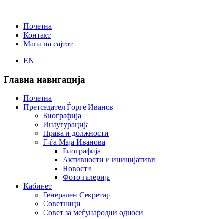
Почетна
Контакт
Мапа на сајтот
EN
Главна навигација
Почетна
Претседател Ѓорге Иванов
Биографија
Инаугурација
Права и должности
Г-ѓа Маја Иванова
Биографија
Активности и иницијативи
Новости
Фото галерија
Кабинет
Генерален Секретар
Советници
Совет за меѓународни односи