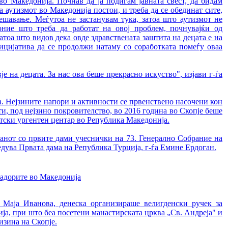
о Македонија. Почнав да ја подигам јавната свест, да бидам
а аутизмот во Македонија постои, и треба да се обединат сите,
решавање. Меѓутоа не застанувам тука, затоа што аутизмот не
оние што треба да работат на овој проблем, почнувајќи од
атоа што видов дека овде здравствената заштита на децата е на
ницијатива да се продолжи натаму со соработката помеѓу оваа
 на децата. За нас ова беше прекрасно искуство", изјави г-ѓа
а. Нејзините напори и активности се првенствено насочени кон
ти, под нејзино покровителство, во 2016 година во Скопје беше
етски ургентен центар во Република Македонија.
танот со првите дами учеснички на 73. Генерално Собрание на
едува Првата дама на Република Турција, г-ѓа Емине Ердоган.
садорите во Македонија
а Маја Иванова, денеска организираше велигденски ручек за
ја, при што беа посетени манастирската црква „Св. Андреја" и
изина на Скопје.