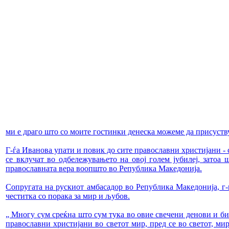
ми е драго што со моите гостинки денеска можеме да присуству
Г-ѓа Иванова упати и повик до сите православни христијани - с
се вклучат во одбележувањето на овој голем јубилеј, затоа 
православната вера воопшто во Република Македонија.
Сопругата на рускиот амбасадор во Република Македонија, г
честитка со порака за мир и љубов.
„ Многу сум среќна што сум тука во овие свечени денови и би 
православни христијани во светот мир, пред се во светот, м