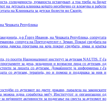
ста, солидарноста, хуманоста остануваат, а тоа треба да бидат
лот на детската клиника којшто несебично се вложува и работи
сетата на Клиниката за детски болести во Скопје.
 на Чешката Република
акедонија, д-р Ѓорге Иванов, на Чешката Република, сопругата
еманова, сопруга на Претседателот г. Земан. Покрај средбата на
оена дамска програма на која покрај средбата, имаа и кратка
тата, го посети Националниот институт за аутизам NAUTIS. Г-ѓа
програмите за деца, младинци и возрасни лица со аутизам, од
стенти за лицата со аутизам. Домаќините ја информираа г-ѓа
ецата со аутизам, терапија, но и помош и поддршка за нив и
остојби со аутизмот во двете држави, паралела на законските
 за можна идна соработка меѓу Институтот и организации од
а нејзините активности за подигање на свеста за аутизмот во