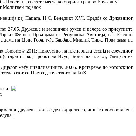
 - Посета на светите места во стариот град во Ерусалим
т Молитвен појадок
диенција кај Папата, Н.С. Бенедикт XVI, Средба со Државниот
па; 27.05. Дружење и заеднички ручек и вечера со присутните
 Маргит Фишер, Прва дама на Република Австрија, г-ѓа Евелин
ва дама на Црна Гора, г-ѓа Барбара Миклиќ Тирк, Прва дама на
g Tomorrow 2011; Присуство на пленарната сесија и свечениот
(Стариот град, гробот на Исус, Ѕидот на плачот, Улицата на
ијалог меѓу цивилизациите. 30.06. Крстарење по которскиот
етседавачот со Претседателството на БиХ
от и
.
формални дружења кои се дел од долгогодишната воспоставена
едува.