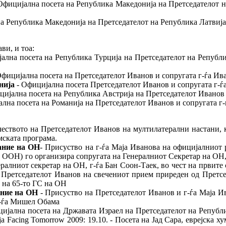
Официјална посета на Република Македонија на Претседателот на
а Република Македонија на Претседателот на Република Латвија, 
ви, и тоа:
ална посета на Република Турција на Претседателот на Републик
Официјална посета на Претседателот Иванов и сопругата г-ѓа Ив
нија
- Официјална посета Претседателот Иванов и сопругата г-ѓ
цијална посета на Република Австрија на Претседателот Иванов 
лна посета на Романија на Претседателот Иванов и сопругата г-
еството на Претседателот Иванов на мултилатерални настани, к
мската програма.
рание на ОН
- Присуство на г-ѓа Маја Иванова на официјалниот
 ООН) го организира сопругата на Генералниот Секретар на ОН, 
енералниот секретар на ОН, г-ѓа Бан Соон-Таек, во чест на првит
 Претседателот Иванов на свечениот прием приреден од Претсе
 на 65-то ГС на ОН
ание на ОН
- Присуство на Претседателот Иванов и г-ѓа Маја И
г-ѓа Мишел Обама
ијална посета на Државата Израел на Претседателот на Републи
 Facing Tomorrow 2009: 19.10. - Посета на Јад Сара, еврејска ху