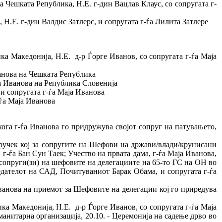
 Чешката Република, Н.Е. г-дин Вацлав Клаус, со сопругата г-
Н.Е. г-дин Валдис Затлерс, и сопругата г-ѓа Лилита Затлере
а Македонија, Н.Е. д-р Ѓорге Иванов, со сопругата г-ѓа Маја
анова на Чешката Република
а Иванова на Република Словенија
и сопругата г-ѓа Маја Иванова
ѓа Маја Иванова
ога г-ѓа Иванова го придружува својот сопруг на патувањето,
 ручек кој за сопругите на Шефови на држави/влади/крунисани
г-ѓа Бан Сун Таек; Учество на првата дама, г-ѓа Маја Иванова,
е сопруги(зи) на шефовите на делегациите на 65-то ГС на ОН во
дателот на САД, Почитуваниот Барак Обама, и сопругата г-ѓа
ванова на приемот за Шефовите на делегации кој го приредува
ка Македонија, Н.Е. д-р Ѓорге Иванов, со сопругата г-ѓа Маја
манитарна организација, 20.10. - Церемонија на садење дрво во