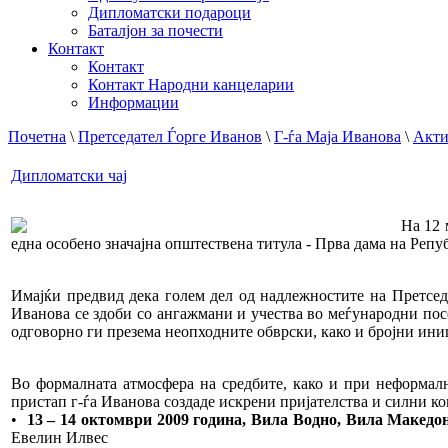
Дипломатски подароци
Баталјон за почести
Контакт
Контакт
Контакт Народни канцеларии
Информации
Почетна
\
Претседател Ѓорге Иванов
\
Г-ѓа Маја Иванова
\
Акти
Дипломатски чај
На 12 
една особено значајна општествена титула - Прва дама на Реп
Имајќи предвид дека голем дел од надлежностите на Претседа
Иванова се здоби со ангажмани и учества во меѓународни посе
одговорно ги презема неопходните обврски, како и бројни ини
Во формалната атмосфера на средбите, како и при неформалн
пристап г-ѓа Иванова создаде искрени пријателства и силни ко
•
13 – 14 октомври 2009 година, Вила Водно, Вила Македон
Евелин Илвес