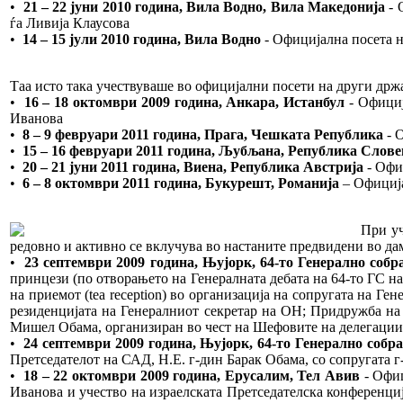
•
21 – 22 јуни 2010 година, Вила Водно, Вила Македонија
- 
ѓа Ливија Клаусова
•
14 – 15 јули 2010 година, Вила Водно
- Официјална посета н
Таа исто така учествуваше во официјални посети на други држа
•
16 – 18 октомври 2009 година, Анкара, Истанбул
- Официј
Иванова
•
8 – 9 февруари 2011 година, Прага, Чешката Република
- 
•
15 – 16 февруари 2011 година, Љубљана, Република Слове
•
20 – 21 јуни 2011 година, Виена, Република Австрија
- Офи
•
6 – 8 октомври 2011 година, Букурешт, Романија
– Официја
При уч
редовно и активно се вклучува во настаните предвидени во да
•
23 септември 2009 година, Њујорк, 64-то Генерално соб
принцези (по отворањето на Генералната дебата на 64-то ГС на
на приемот (tea reception) во организација на сопругата на Г
резиденцијата на Генералниот секретар на ОН; Придружба на
Мишел Обама, организиран во чест на Шефовите на делегации
•
24 септември 2009 година, Њујорк, 64-то Генерално собр
Претседателот на САД, Н.Е. г-дин Барак Обама, со сопругата 
•
18 – 22 октомври 2009 година, Ерусалим, Тел Авив
- Офиц
Иванова и учество на израелската Претседателска конференција