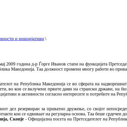
вности и иницијативи
\
мај 2009 година д-р Ѓорге Иванов стапи на функцијата Претседа
ублика Македонија. Таа должност промени многу работи во прива
телот на Република Македонија се во сферата на надворешната
ти, во кои се вклучени првите дами на странски држави, на би
цијативи и активности согласно интересите и потребите на Репу
иот дел резервиран за приватно дружење, со својот непосреде
нтакти кои се одвиваат на регуларна основа. Таа беше срдечен д
ија, Скопје
- Официјална посета на Претседателот на Република