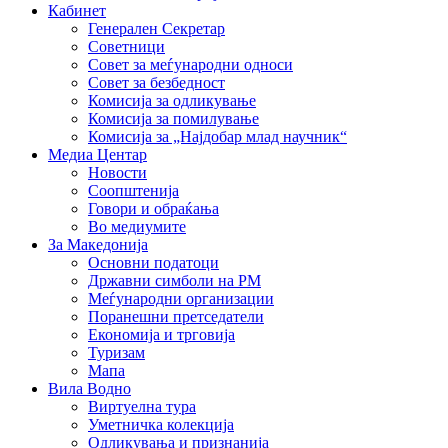
Кабинет
Генерален Секретар
Советници
Совет за меѓународни односи
Совет за безбедност
Комисија за одликување
Комисија за помилување
Комисија за „Најдобар млад научник“
Медиа Центар
Новости
Соопштенија
Говори и обраќања
Во медиумите
За Македонија
Основни податоци
Државни симболи на РМ
Меѓународни организации
Поранешни претседатели
Економија и трговија
Туризам
Мапа
Вила Водно
Виртуелна тура
Уметничка колекција
Одликувања и признанија