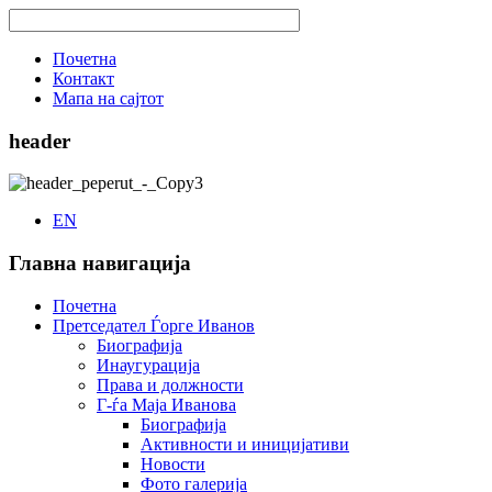
Почетна
Контакт
Мапа на сајтот
header
EN
Главна навигација
Почетна
Претседател Ѓорге Иванов
Биографија
Инаугурација
Права и должности
Г-ѓа Маја Иванова
Биографија
Активности и иницијативи
Новости
Фото галерија