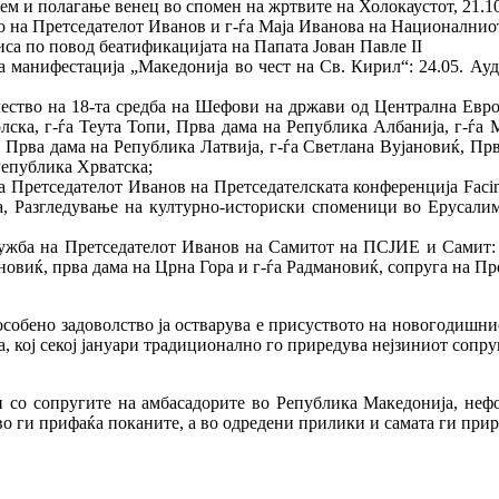
 и полагање венец во спомен на жртвите на Холокаустот, 21.10.
о на Претседателот Иванов и г-ѓа Маја Иванова на Националнио
иса по повод беатификацијата на Папата Јован Павле II
 манифестација „Македонија во чест на Св. Кирил“: 24.05. Ау
ество на 18-та средба на Шефови на држави од Централна Евро
ска, г-ѓа Теута Топи, Прва дама на Република Албанија, г-ѓа
, Прва дама на Република Латвија, г-ѓа Светлана Вујановиќ, Пр
Република Хрватска;
 Претседателот Иванов на Претседателската конференција Facin
, Разгледување на културно-историски споменици во Ерусалим 
жба на Претседателот Иванов на Самитот на ПСЈИЕ и Самит: Д
новиќ, прва дама на Црна Гора и г-ѓа Радмановиќ, сопруга на Пр
особено задоволство ја остварува е присуството на новогодишни
 кој секој јануари традиционално го приредува нејзиниот сопруг
би со сопругите на амбасадорите во Република Македонија, не
во ги прифаќа поканите, а во одредени прилики и самата ги прир