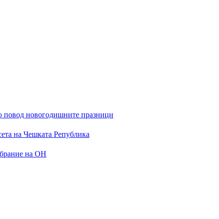
 по повод новогодишните празници
сета на Чешката Република
обрание на ОН