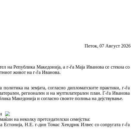
Петок, 07 Август 2026
тел на Република Македонија, а г-ѓа Маја Иванова се стекна со
тниот живот на г-ѓа Иванова.
 политика на земјата, согласно дипломатските практики, г-ѓа
латерален, регионален и на мултилатерален план. Г-ѓа Иванова
блика Македонија и согласно своите полиња на дејствување.
н
омаќин на неколку претседателски семејства:
 Естонија, Н.Е. г-дин Томас Хендрик Илвес со сопругата г-ѓа