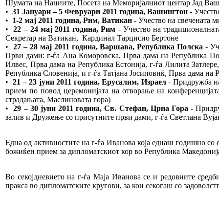
Шумата на Нациите, Посета на Меморијалниот центар Јад Вашем
•
31 Јануари – 5 Февруари 2011 година, Вашингтон
- Учеств
•
1-2 мај 2011 година, Рим, Ватикан
- Учество на свечената м
•
22 – 24 мај 2011 година, Рим
- Учество на традиционалната
Секретар на Ватикан, Кардинал Тарцисио Бертоне
•
27 – 28 мај 2011 година, Варшава, Република Полска
- Уч
Први дами: г-ѓа Ана Коморовска, Прва дама на Република Пол
Илвес, Прва дама на Република Естонија, г-ѓа Лилита Затлере
Република Словенија, и г-ѓа Татјана Јосиповиќ, Прва дама на 
•
21 – 23 јуни 2011 година, Ерусалим, Израел
- Придружба на
прием по повод церемонијата на отворање на конференцијата
страдањата, Маслиновата гора)
•
29 – 30 јуни 2011 година, Св. Стефан, Црна Гора
- Придру
залив и Дружење со присутните први дами, г-ѓа Светлана Вуја
Една од активностите на г-ѓа Иванова која еднаш годишно со 
божиќен прием за дипломатскиот кор во Република Македонија,
Во секојдневието на г-ѓа Маја Иванова се и редовните сред
пракса во дипломатските кругови, за кои секогаш со задоволст