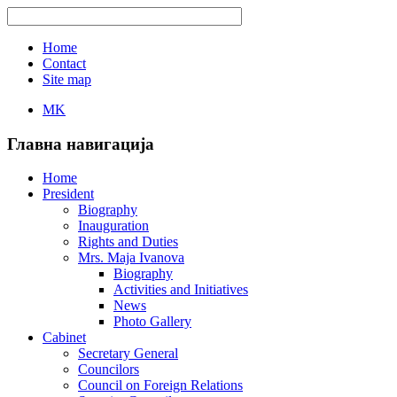
Home
Contact
Site map
MK
Главна навигација
Home
President
Biography
Inauguration
Rights and Duties
Mrs. Maja Ivanova
Biography
Activities and Initiatives
News
Photo Gallery
Cabinet
Secretary General
Councilors
Council on Foreign Relations