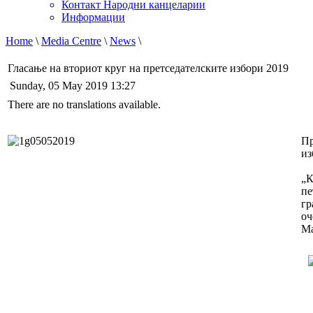
Контакт Народни канцеларии
Информации
Home
\
Media Centre
\
News
\
Гласање на вториот круг на претседателските избори 2019
Sunday, 05 May 2019 13:27
There are no translations available.
Пр
из
„К
пе
гр
оч
Ма