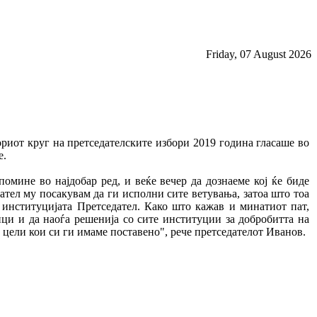
Friday, 07 August 2026
ориот круг на претседателските избори 2019 година гласаше во
е.
помине во најдобар ред, и веќе вечер да дознаеме кој ќе биде
ател му посакувам да ги исполни сите ветувања, затоа што тоа
а институцијата Претседател. Како што кажав и минатиот пат,
ици и да наоѓа решенија со сите институции за добробитта на
 цели кои си ги имаме поставено", рече претседателот Иванов.