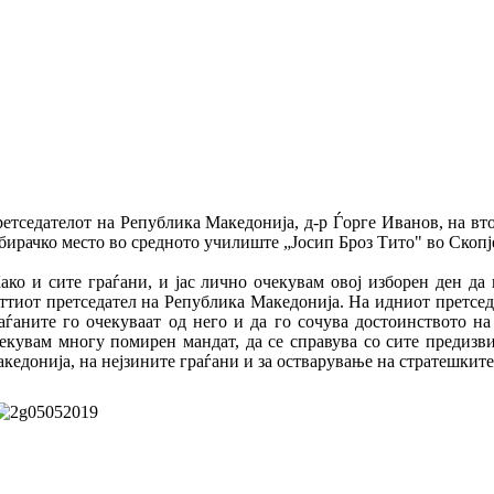
етседателот на Република Македонија, д-р Ѓорге Иванов, на вт
бирачко место во средното училиште „Јосип Броз Тито" во Скопј
ако и сите граѓани, и јас лично очекувам овој изборен ден да 
ттиот претседател на Република Македонија. На идниот претсед
аѓаните го очекуваат од него и да го сочува достоинството н
екувам многу помирен мандат, да се справува со сите предизв
кедонија, на нејзините граѓани и за остварување на стратешките