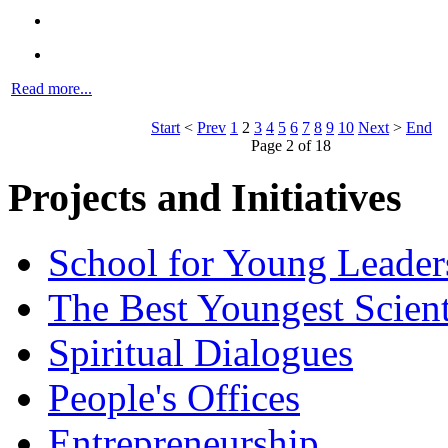
Read more...
Start
<
Prev
1
2
3
4
5
6
7
8
9
10
Next
>
End
Page 2 of 18
Projects and Initiatives
School for Young Leader
The Best Youngest Scient
Spiritual Dialogues
People's Offices
Entrepreneurship