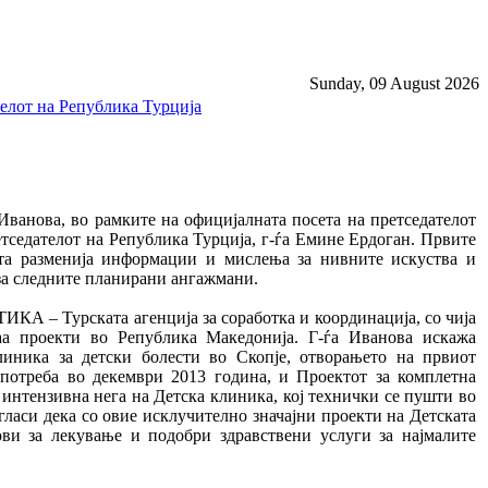
Sunday, 09 August 2026
телот на Република Турција
Иванова, во рамките на официјалната посета на претседателот
етседателот на Република Турција, г-ѓа Емине Ердоган. Првите
та разменија информации и мислења за нивните искуства и
за следните планирани ангажмани.
ТИКА – Турската агенција за соработка и координација, со чија
аа проекти во Република Македонија. Г-ѓа Иванова искажа
линика за детски болести во Скопје, отворањето на првиот
употреба во декември 2013 година, и Проектот за комплетна
интензивна нега на Детска клиника, кој технички се пушти во
гласи дека со овие исклучително значајни проекти на Детската
и за лекување и подобри здравствени услуги за најмалите