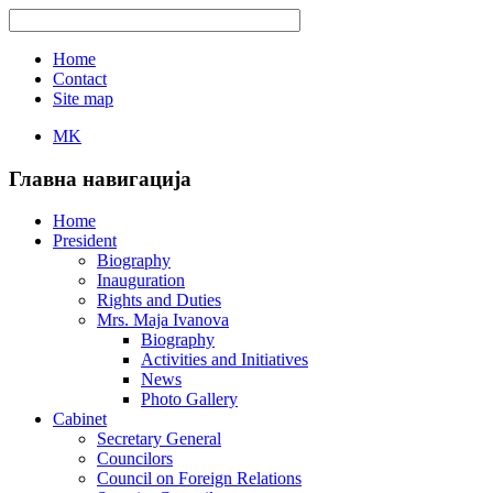
Home
Contact
Site map
MK
Главна навигација
Home
President
Biography
Inauguration
Rights and Duties
Mrs. Maja Ivanova
Biography
Activities and Initiatives
News
Photo Gallery
Cabinet
Secretary General
Councilors
Council on Foreign Relations