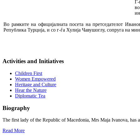
Г-
во
ин
Во рамките на официјалната посета на претседателот Иванов
Република Турција, и со г-ѓа Хулија Чавушоглу, сопруга на ми
Activities and Initiatives
Children First
Women Empowered
Heritage and Culture
Hear the Nature
Diplomatic Tea
Biography
The first lady of the Republic of Macedonia, Mrs Maja Ivanova, has a 
Read More