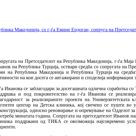
ублика Македонија, со г-ѓа Емине Ердоган, сопруга на Претседа
пругата на Претседателот на Република Македонија, г-ѓа Маја 
анов на Република Турција, оствари средба со сопругата на Пр
ми на Република Македонија и Република Турција на средба
тивности на кои досега се ангажирани и споделија информации 
ѓа Иванова се заблагодари за досегашната одлична соработка со 
ддршка и под покровителство на г-ѓа Иванова се реализир
агодарност за реализираните проекти на Универзитетската к
гентен центар на Детска клиника, кој свечено се пушти во 
конструкција, односно реновирање и опремување на Одделот за 
отреба минатата година. Сопругата на претседателот Иванов на
иника поддржани од ТИКА се овозможија најсовремени услов
циенти.