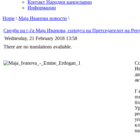
Контакт Народни канцеларии
Информации
Home
\
Маја Иванова новости
\
Средба на г-ѓа Маја Иванова, сопруга на Претседателот на Реп
Wednesday, 21 February 2018 13:58
There are no translations available.
Со
Ив
да
ак
Г-
по
бл
Ур
ре
уп
кл
па