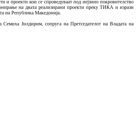
сти и проекти кои се спроведуваат под нејзино покровителство
ионирање на двата реализирани проекти преку ТИКА и изрази
ета на Република Македонија.
ѓа Семиха Јилдирим, сопруга на Претседателот на Владата на