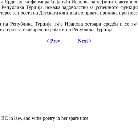
ѓа Ердоган, информирајќи ја г-ѓа Иванова за нејзините активно
 Република Турција, искажа задоволство за успешното функц
терес за посета на Детската клиника во првата прилика при пос
 на Република Турција, г-ѓа Иванова оствари средби и со г-
нистерот за надворешни работи на Република Турција.
< Prev
Next >
BC in law, and write poetry in her spare time.