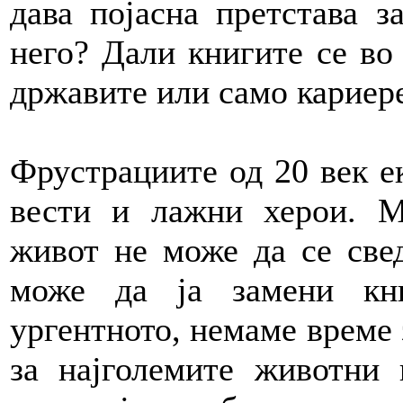
дава појасна претстава з
него? Дали книгите се во
државите или само кариере
Фрустрациите од 20 век е
вести и лажни херои. М
живот не може да се свед
може да ја замени кни
ургентното, немаме време 
за најголемите животни