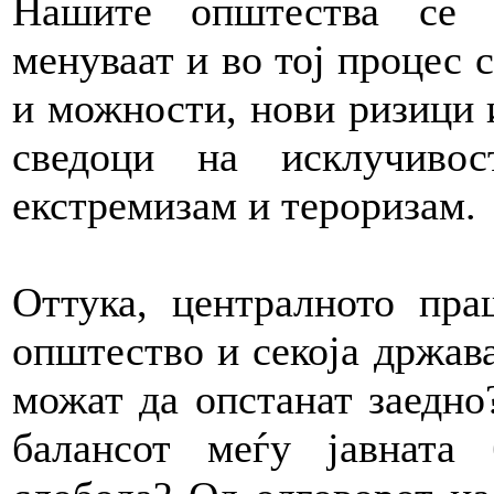
Нашите општества се р
менуваат и во тој процес 
и можности, нови ризици 
сведоци на исклучивост
екстремизам и тероризам.
Оттука, централното пра
општество и секоја држава
можат да опстанат заедно
балансот меѓу јавната 