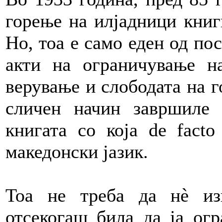
горење на илјадници книг
Но, тоа е само еден од по
акти на ограничување на
верување и слободата на г
сличен начин завршиле
книгата со која de fact
македонски јазик.
Тоа не треба да нè из
отсекогаш била да ја огр