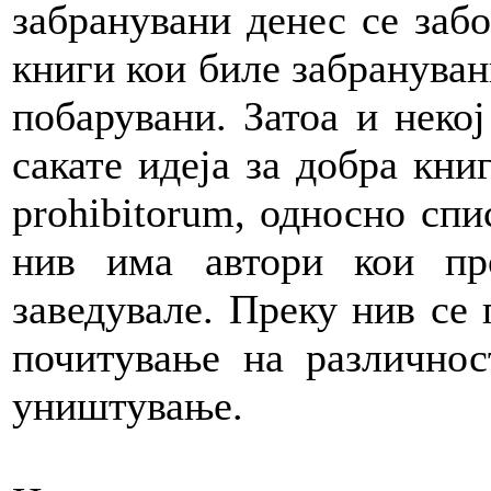
забранувани денес се забо
книги кои биле забрануван
побарувани. Затоа и некој
сакате идеја за добра книг
prohibitorum, односно спи
нив има автори кои пр
заведувале. Преку нив се 
почитување на различнос
уништување.