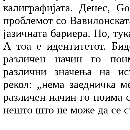
калиграфијата. Денес, Go
проблемот со Вавилонската
јазичната бариера. Но, тук
А тоа е идентитетот. Бид
различен начин го пои
различни значења на и
рекол: „нема заедничка м
различен начин го поима с
нешто што не може да се с