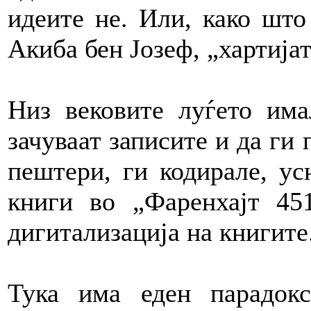
идеите не. Или, како што
Акиба бен Јозеф, „хартијат
Низ вековите луѓето има
зачуваат записите и да ги 
пештери, ги кодирале, ус
книги во „Фаренхајт 45
дигитализација на книгите
Тука има еден парадок