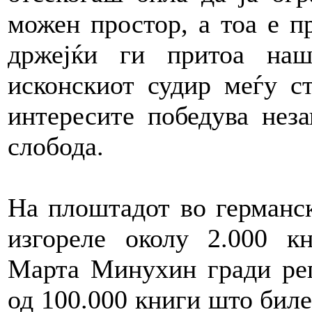
можен простор, а тоа е п
држејќи ги притоа наш
исконскиот судир меѓу с
интересите победува нез
слобода.
На плоштадот во германск
изгореле околу 2.000 кн
Марта Минухин гради реп
од 100.000 книги што биле