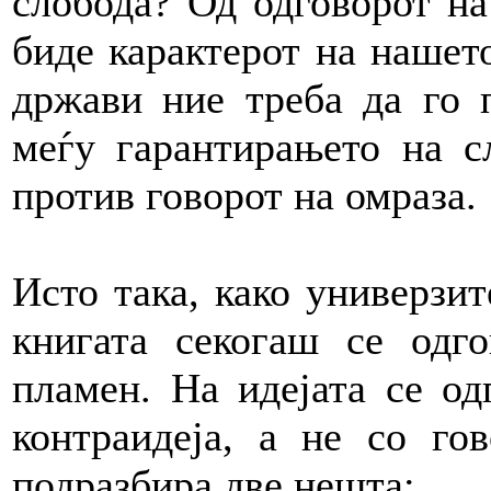
слобода? Од одговорот на
биде карактерот на нашет
држави ние треба да го 
меѓу гарантирањето на с
против говорот на омраза.
Исто така, како универзи
книгата секогаш се одг
пламен. На идејата се од
контраидеја, а не со го
подразбира две нешта: