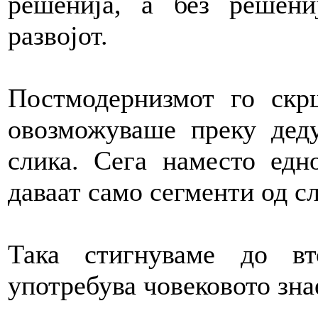
решенија, а без решен
развојот.
Постмодернизмот го скр
овозможуваше преку деду
слика. Сега наместо едн
даваат само сегменти од сл
Така стигнуваме до в
употребува човековото зн