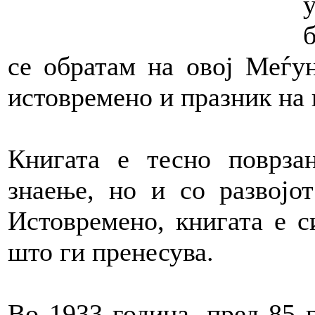
се обратам на овој Меѓун
истовремено и празник на 
Книгата е тесно поврза
знаење, но и со развојо
Истовремено, книгата е с
што ги пренесува.
Во 1933 година, пред 85 