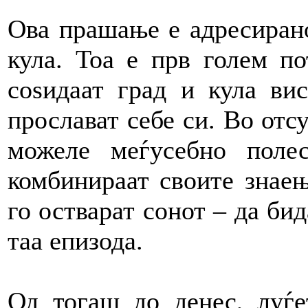
Ова прашање е адресирано
кула. Тоа е прв голем п
соѕидаат град и кула ви
прослават себе си. Во отсу
можеле меѓусебно поле
комбинираат своите знаењ
го остварат сонот – да бид
таа епизода.
Од тогаш до денес, луѓе