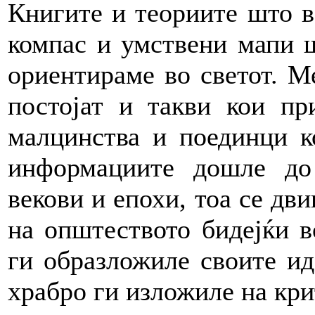
Книгите и теориите што в
компас и умствени мапи ш
ориентираме во светот. 
постојат и такви кои пр
малцинства и поединци к
информациите дошле до
векови и епохи, тоа се дви
на општеството бидејќи в
ги образложиле своите ид
храбро ги изложиле на кри