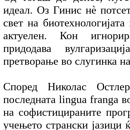
идеал. Оз Гинис нè потсе
свет на биотехнологијата
актуелен. Кон игнори
придодава вулгаризац
претворање во слугинка на
Според Николас Остлер
последната lingua franga 
на софистицираните прог
учењето странски јазици ќ