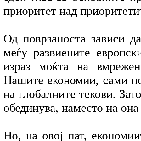
приоритет над приоритетите
Од поврзаноста зависи д
меѓу развиените европск
израз моќта на вмрежен
Нашите економии, сами по
на глобалните текови. Зато
обединува, наместо на она
Но, на овој пат, економи