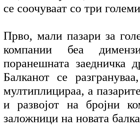
се соочуваат со три голем
Прво, мали пазари за гол
компании беа дименз
поранешната заедничка д
Балканот се разгрануваа
мултиплицираа, а пазарите 
и развојот на бројни к
заложници на новата балка