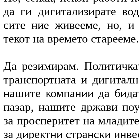
да ги дигитализирате вод
сите ние живееме, но, и 
текот на времето старееме.
Да резимирам. Политичкат
транспортната и дигиталн
нашите компании да бида
пазар, нашите држави по
за просперитет на младите
за директни странски инве