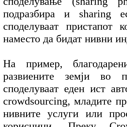
споделување (sharing ph
подразбира и sharing 
споделуваат пристапот к
наместо да бидат нивни и
На пример, благодарен
развиените земји во 
споделуваат еден ист ав
crowdsourcing, младите п
нивните услуги или про
корисници. Преку Cro