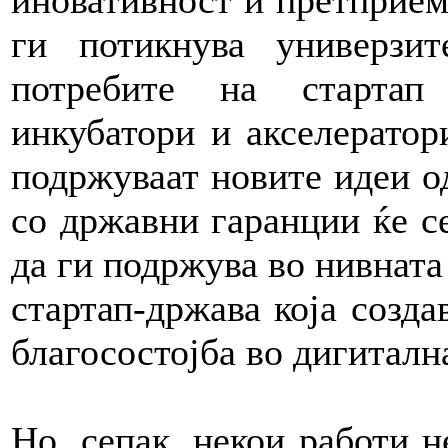
иновативност и претприем
ги потикнува универзит
потребите на стартап
инкубатори и акселератор
подржуваат новите идеи од
со државни гаранции ќе с
да ги подржува во нивната 
стартап-држава која созда
благосостојба во дигитална
Но, сепак, некои работи н