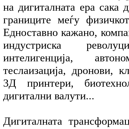
на дигиталната ера сака д
границите меѓу физичкот
Едноставно кажано, компан
индустриска револуц
интелигенција, автон
теслаизација, дронови, к
3Д принтери, биотехно
дигитални валути...
Дигиталната трансформац