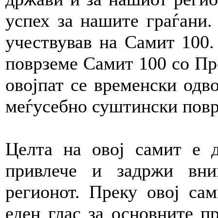
успех за нашите граѓани.
учествував на Самит 100.
поврземе Самит 100 со Пр
овојпат се временски одв
меѓусебно суштински повр
Целта на овој самит е 
привлече и задржи вни
регионот. Преку овој сам
еден глас за основните п