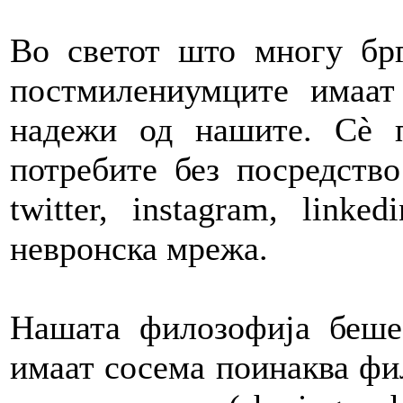
Во светот што многу бр
постмилениумците имаат
надежи од нашите. Сè п
потребите без посредство
twitter, instagram, linke
невронска мрежа.
Нашата филозофија беше
имаат сосема поинаква фил