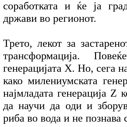
соработката и ќе ја гра
држави во регионот.
Трето, лекот за застарен
трансформација. Пове
генерацијата Х. Но, сега н
како милениумската гене
најмладата генерација Z к
да научи да оди и зборув
риба во вода и не познава 