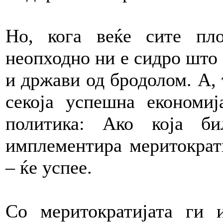
Но, кога веќе сите пл
неопходно ни е сидро што
и држави од бродолом. А, 
секоја успешна економи
политика: Ако која б
имплементира меритократи
– ќе успее.
Со меритократијата ги 