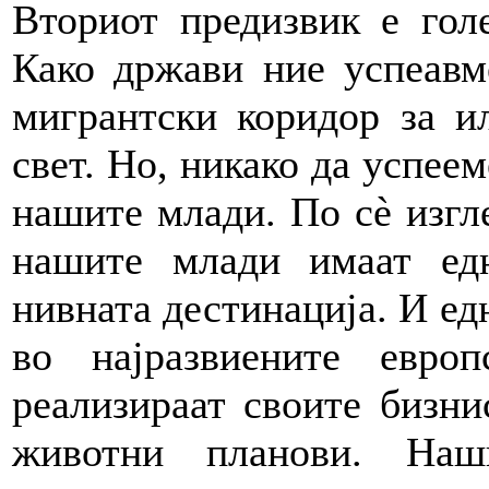
Вториот предизвик е гол
Како држави ние успеавм
мигрантски коридор за и
свет. Но, никако да успеем
нашите млади. По сè изгл
нашите млади имаат ед
нивната дестинација. И едн
во најразвиените евр
реализираат своите бизни
животни планови. Наш