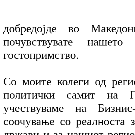
добредојде во Македо
почувствувате нашето 
гостопримство.
Со моите колеги од реги
политички самит на П
учествуваме на Бизни
соочување со реалноста 
држави и за нашиот регио