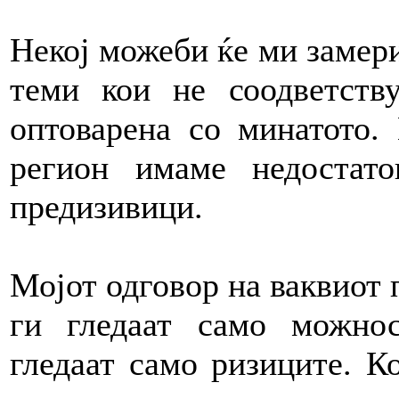
Некој можеби ќе ми замер
теми кои не соодветству
оптоварена со минатото.
регион имаме недоста
предизивици.
Мојот одговор на ваквиот 
ги гледаат само можнос
гледаат само ризиците. К