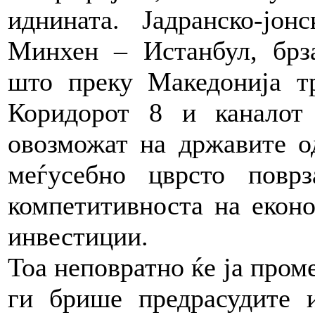
иднината. Јадранско-јон
Минхен – Истанбул, брз
што преку Македонија т
Коридорот 8 и каналот
овозможат на државите о
меѓусебно цврсто повр
компетитивноста на еконо
инвестиции.
Тоа неповратно ќе ја проме
ги брише предрасудите и