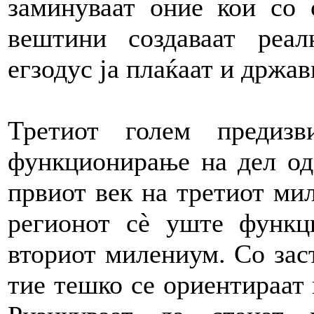
заминуваат оние кои со 
вештини создаваат реал
егзодус ја плаќаат и држа
Третиот голем предиз
функционирање на дел од
првиот век на третиот ми
регионот сè уште функц
вториот милениум. Со зас
тие тешко се ориентираат 