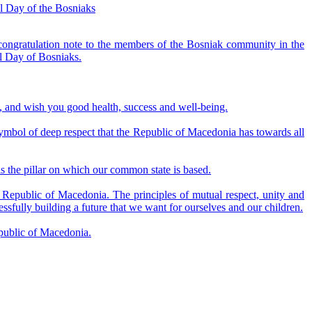
al Day of the Bosniaks
congratulation note to the members of the Bosniak community in the
l Day of Bosniaks.
, and wish you good health, success and well-being.
symbol of deep respect that the Republic of Macedonia has towards all
 is the pillar on which our common state is based.
he Republic of Macedonia. The principles of mutual respect, unity and
essfully building a future that we want for ourselves and our children.
public of Macedonia.