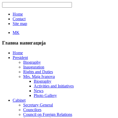
Home
Contact
Site map
MK
Главна навигација
Home
President
Biography
Inauguration
Rights and Duties
Mrs. Maja Ivanova
Biography
Activities and Initiatives
News
Photo Gallery
Cabinet
Secretary General
Councilors
Council on Foreign Relations