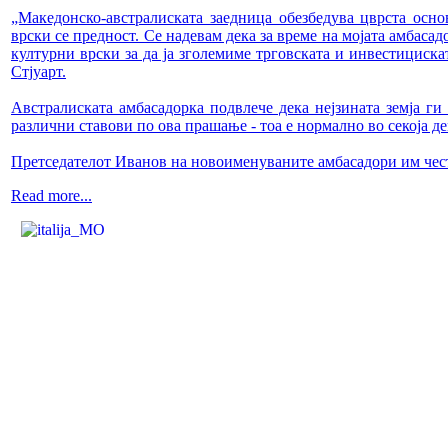
„Македонско-австралиската заедница обезбедува цврста осн
врски се предност. Се надевам дека за време на мојата амбаса
културни врски за да ја зголемиме трговската и инвестицискат
Стјуарт.
Австралиската амбасадорка подвлече дека нејзината земја г
различни ставови по ова прашање - тоа е нормално во секоја де
Претседателот Иванов на новоименуваните амбасадори им чест
Read more...