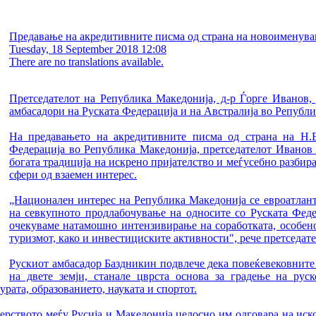
Предавање на акредитивните писма од страна на новоименуван
Tuesday, 18 September 2018 12:08
There are no translations available.
Претседателот на Република Македонија, д-р Ѓорге Иванов
амбасадори на Руската Федерација и на Австралија во Републ
На предавањето на акредитивните писма од страна на Н.Е
Федерација во Република Македонија, претседателот Иванов 
богата традиција на искрено пријателство и меѓусебно разбир
сфери од взаемен интерес.
„Национален интерес на Република Македонија се евроатлан
на севкупното продлабочување на односите со Руската Федер
очекуваме натамошно интензивирање на соработката, особено
туризмот, како и инвестициските активности", рече претседат
Рускиот амбасадор Баздникин подвлече дека повеќевековните 
на двете земји, станале цврста основа за градење на руск
рата, образованието, науката и спортот.
рството меѓу Русија и Македонија целосно им одговара на иско