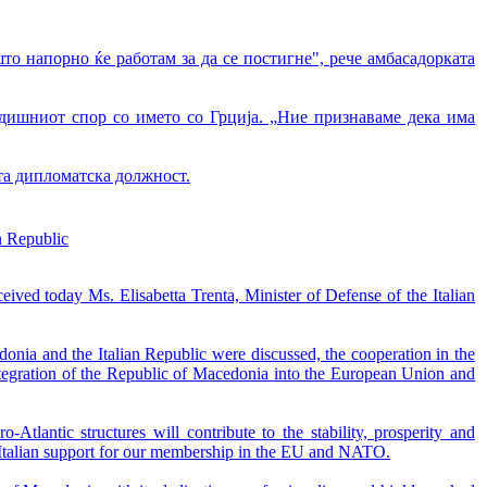
што напорно ќе работам за да се постигне", рече амбасадорката
одишниот спор со името со Грција. „Ние признаваме дека има
та дипломатска должност.
n Republic
ived today Ms. Elisabetta Trenta, Minister of Defense of the Italian
donia and the Italian Republic were discussed, the cooperation in the
e integration of the Republic of Macedonia into the European Union and
-Atlantic structures will contribute to the stability, prosperity and
r Italian support for our membership in the EU and NATO.