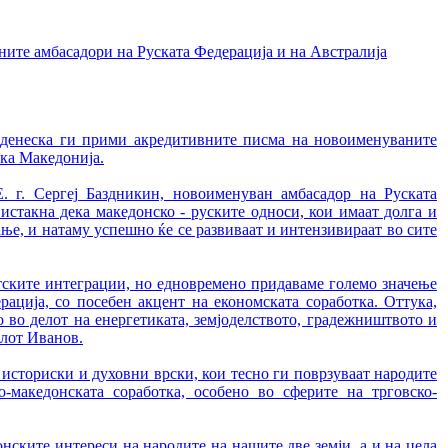
ите амбасадори на Руската Федерација и на Австралија
, денеска ги прими акредитивните писма на новоименуваните
ика Македонија.
. г. Сергеј Баздникин, новоименуван амбасадор на Руската
истакна дека македонско - руските односи, кои имаат долга и
ање, и натаму успешно ќе се развиваат и интензивираат во сите
тските интеграции, но едновремено придаваме големо значење
ација, со посебен акцент на економската соработка. Оттука,
 во делот на енергетиката, земјоделството, градежништвото и
елот Иванов.
историски и духовни врски, кои тесно ги поврзуваат народите
о-македонската соработка, особено во сферите на трговско-
нските интереси на народите на нашите две земји, а и на цела