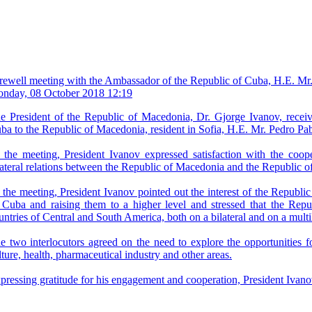
rewell meeting with the Ambassador of the Republic of Cuba, H.E. Mr
nday, 08 October 2018 12:19
e President of the Republic of Macedonia, Dr. Gjorge Ivanov, receiv
ba to the Republic of Macedonia, resident in Sofia, H.E. Mr. Pedro Pa
 the meeting, President Ivanov expressed satisfaction with the coo
lateral relations between the Republic of Macedonia and the Republic o
 the meeting, President Ivanov pointed out the interest of the Republic
 Cuba and raising them to a higher level and stressed that the Repu
untries of Central and South America, both on a bilateral and on a multil
e two interlocutors agreed on the need to explore the opportunities f
lture, health, pharmaceutical industry and other areas.
pressing gratitude for his engagement and cooperation, President Ivan