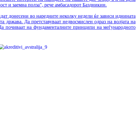
ост и заемна полза", рече амбасадорот Баздникин.
идат донесени во наредните неколку недели ќе зависи иднината
та држава. Да претставуваат недвосмислен одраз на волјата на
. Да почиваат на фундаменталните принципи на меѓународното