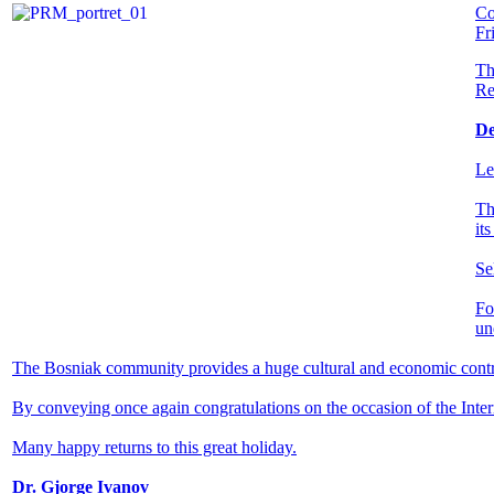
Co
Fr
Th
Re
De
Le
Th
its
Se
Fo
un
The Bosniak community provides a huge cultural and economic contr
By conveying once again congratulations on the occasion of the Inter
Many happy returns to this great holiday.
Dr. Gjorge Ivanov