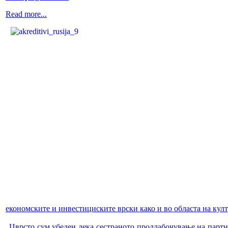
Read more...
економските и инвестициските врски како и во областа на култу
„Цврсто сум убеден дека сестраното продлабочување на партне