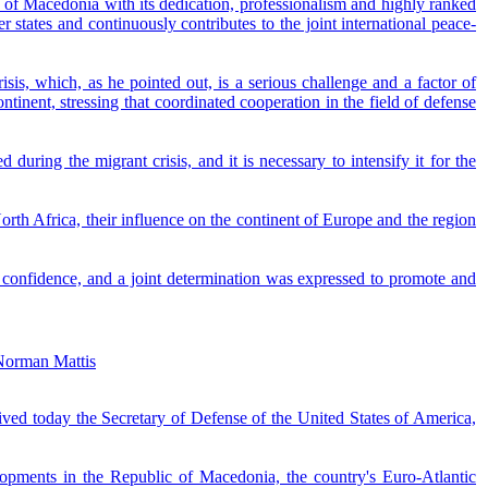
of Macedonia with its dedication, professionalism and highly ranked
states and continuously contributes to the joint international peace-
isis, which, as he pointed out, is a serious challenge and a factor of
tinent, stressing that coordinated cooperation in the field of defense
uring the migrant crisis, and it is necessary to intensify it for the
orth Africa, their influence on the continent of Europe and the region
nd confidence, and a joint determination was expressed to promote and
 Norman Mattis
ved today the Secretary of Defense of the United States of America,
lopments in the Republic of Macedonia, the country's Euro-Atlantic