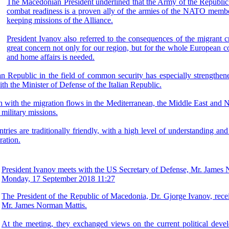
The Macedonian President underlined that the Army of the Republic 
combat readiness is a proven ally of the armies of the NATO member 
keeping missions of the Alliance.
President Ivanov also referred to the consequences of the migrant cr
great concern not only for our region, but for the whole European con
and home affairs is needed.
epublic in the field of common security has especially strengthened d
th the Minister of Defense of the Italian Republic.
on with the migration flows in the Mediterranean, the Middle East and N
 military missions.
ntries are traditionally friendly, with a high level of understanding a
ration.
President Ivanov meets with the US Secretary of Defense, Mr. James
Monday, 17 September 2018 11:27
The President of the Republic of Macedonia, Dr. Gjorge Ivanov, recei
Mr. James Norman Mattis.
At the meeting, they exchanged views on the current political deve