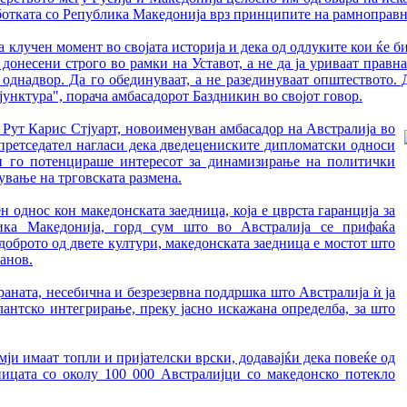
аботката со Република Македонија врз принципите на рамноправн
клучен момент во својата историја и дека од одлуките кои ќе б
донесени строго во рамки на Уставот, а не да ја уриваат правна
и однадвор. Да го обединуваат, а не разединуваат општеството
унктура", порача амбасадорот Баздникин во својот говор.
 Рут Карис Стјуарт, новоименуван амбасадор на Австралија во
претседател нагласи дека дведецениските дипломатски односи
 и го потенцираше интересот за динамизирање на политички
ување на трговската размена.
однос кон македонската заедница, која е цврста гаранција за
ика Македонија, горд сум што во Австралија се прифаќа
доброто од двете култури, македонската заедница е мостот што
анов.
аната, несебична и безрезервна поддршка што Австралија ѝ ја
антско интегрирање, преку јасно искажана определба, за што
ји имаат топли и пријателски врски, додавајќи дека повеќе од
ницата со околу 100 000 Австралијци со македонско потекло