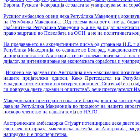
Европа. Руската Федерација се залага за унапредување на сор
Рускиот амбасадор оцени дека Република Македонија доживува 
на Република Македонија. „Од голема важност е тие да бидат 
граѓаните на Република Македонија, а не да бидат наметнат
право зацртани во Повелбата на ООН, а не на политичката конј
На предавањето на акредитивните писма од страна на Н.Е. г-а
Република Македонија, со седиште во Белград, македонскиот 
и пријателство со Австралија се од големо значење за нас
дијалог, за интензивирање на економската соработка и унапред
„Искрено ме радува што Австралија има максимално позитивен 
нашите пријателски односи. Како Претседател на Републ
македонскиот етнички и културен придонес. Сврзувајќи го нај
ги поврзува двете држави и општества", рече претседателот Ив
Македонскиот претседател изрази и благодарност за континуир
дава на Република Македонија во процесот на нашето евроатл
поскоро членство на нашата земја во НАТО.
Австралиската амбасадорка Стјуарт потенцираше дека двете зем
еден век по првата македонска населба во Австралија, заед
напредува и е просперитетна.