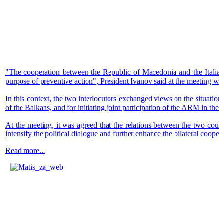
"The cooperation between the Republic of Macedonia and the Italian R
purpose of preventive action", President Ivanov said at the meeting wi
In this context, the two interlocutors exchanged views on the situati
of the Balkans, and for initiating joint participation of the ARM in the
At the meeting, it was agreed that the relations between the two cou
intensify the political dialogue and further enhance the bilateral coope
Read more...