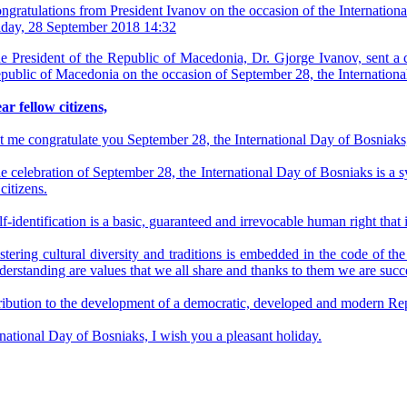
ngratulations from President Ivanov on the occasion of the Internation
iday, 28 September 2018 14:32
e President of the Republic of Macedonia, Dr. Gjorge Ivanov, sent a 
public of Macedonia on the occasion of September 28, the Internationa
ar fellow citizens,
t me congratulate you September 28, the International Day of Bosniaks
e celebration of September 28, the International Day of Bosniaks is a 
 citizens.
lf-identification is a basic, guaranteed and irrevocable human right that
stering cultural diversity and traditions is embedded in the code of t
derstanding are values ​​that we all share and thanks to them we are succ
ibution to the development of a democratic, developed and modern Re
national Day of Bosniaks, I wish you a pleasant holiday.