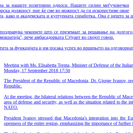
ова за нашите позитивни односи. Нашите силни меѓучовечки
дорска должност, ние ќе сме во можност да ги искористиме овие
а, како и академската и културната соработка. Ова е нешто за 
и поздравува чекорите што се преземаат за решавање на долгог
мократија", рече амбасадорката Стјуарт во својот говор.
ита за функцијата и им посака успех во вршењето на одговорна
Meeting with Ms. Elisabetta Trenta, Minister of Defense of the Italia
Monday, 17 September 2018 17:50
The President of the Republic of Macedonia, Dr. Gjorge Ivanov, rece
Republic.
At the meeting, the bilateral relations between the Republic of Mace
area of defense and security, as well as the situation related to th
NATO.
President Ivanov stressed that Macedonia's integration into the Euro
openness of the entire region, emphasizing the importance of furthe