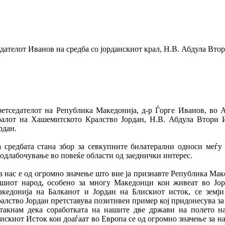
дателот Иванов на средба со јорданскиот крал, Н.В. Абдула Вт
етседателот на Република Македонија, д-р Ѓорге Иванов, во
алот на Хашемитското Кралство Јордан, Н.В. Абдула Втори 
рдан.
 средбата стана збор за севкупните билатерални односи меѓу
одлабочување во повеќе области од заеднички интерес.
а нас е од огромно значење што вие ја признавте Република Маке
шиот народ, особено за многу Македонци кои живеат во Јорд
кедонија на Балканот и Јордан на Блискиот исток, се земј
алство Јордан претставува позитивен пример кој придонесува за
такнам дека соработката на нашите две држави на полето на
искиот Исток кои доаѓаат во Европа се од огромно значење за на