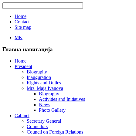
Home
Contact
Site map
MK
Главна навигација
Home
President
Biography
Inauguration
Rights and Duties
Mrs. Maja Ivanova
Biography
Activities and Initiatives
News
Photo Gallery
Cabinet
Secretary General
Councilors
Council on Foreign Relations