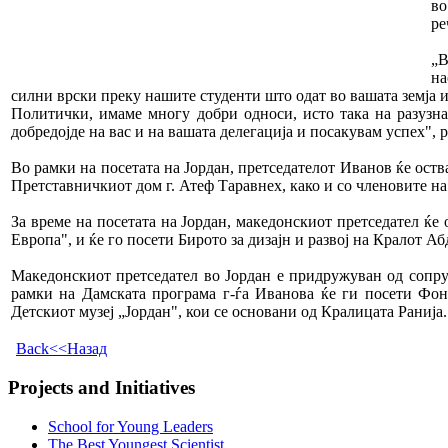
во
ре
„В
на
силни врски преку нашите студенти што одат во вашата земја 
Политички, имаме многу добри односи, исто така на разузна
добредојде на вас и на вашата делегација и посакувам успех", 
Во рамки на посетата на Јордан, претседателот Иванов ќе оства
Претставничкиот дом г. Атеф Таравнех, како и со членовите н
За време на посетата на Јордан, македонскиот претседател ќе
Европа", и ќе го посети Бирото за дизајн и развој на Кралот Аб
Македонскиот претседател во Јордан е придружуван од сопруг
рамки на Дамската програма г-ѓа Иванова ќе ги посети Фонда
Детскиот музеј „Јордан", кои се основани од Кралицата Ранија.
Back<<Назад
Projects and Initiatives
School for Young Leaders
The Best Youngest Scientist