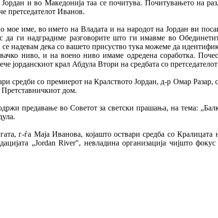
 Јордан и во Македонија таа се почитува. Почитувањето на ра
че претседателот Иванов.
о мое име, во името на Владата и на народот на Јордан ви поса
с да ги надградиме разговорите што ги имавме во Обединети
и се надевам дека со вашето присуство тука можеме да идентифи
вачко ниво, и на воено ниво имаме oдредена соработка. Поче
рече јорданскиот крал Абдула Втори на средбата со претседатело
ри средби со премиерот на Кралството Јордан, д-р Омар Разар, с
а Претставничкиот дом.
 одржи предавање во Советот за светски прашања, на тема: „Ба
дула.
ата, г-ѓа Маја Иванова, којашто оствари средба со Кралицата
цијата „Jordan River", невладина организација чијшто фокус 