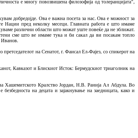
зличноста е многу повозвишена филозофија од толеранцијата",
кувам добредојде. Ова е важна посета за нас. Ова е можност за
те Нации пред неколку месеци. Главната работа е што имаме
куваме различни области што можат уште повеќе да не зближат.
стени сме што ве имаме тука и би сакал да ви посакам топло
т Иванов.
о претседателот на Сенатот, г. Фаисал Ел-Фајез, со спикерот на
лканот, Кавказот и Блискиот Исток: Бермудскиот триаголник на
 на Хашемитското Кралство Јордан, Н.В. Ранија Ал Абдула. Во
е безбедноста на децата и зајакнување на заедницата, како и