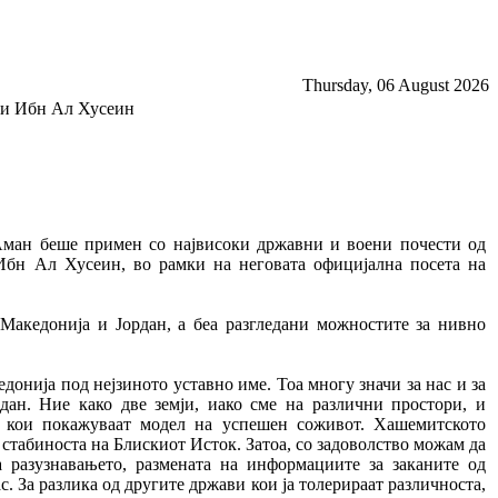
Thursday, 06 August 2026
ори Ибн Ал Хусеин
 Аман беше примен со највисоки државни и воени почести од
Ибн Ал Хусеин, во рамки на неговата официјална посета на
 Македонија и Јордан, а беа разгледани можностите за нивно
донија под нејзиното уставно име. Тоа многу значи за нас и за
ан. Ние како две земји, иако сме на различни простори, и
и кои покажуваат модел на успешен соживот. Хашемитското
 стабиноста на Блискиот Исток. Затоа, со задоволство можам да
 разузнавањето, размената на информациите за заканите од
с. За разлика од другите држави кои ја толерираат различноста,