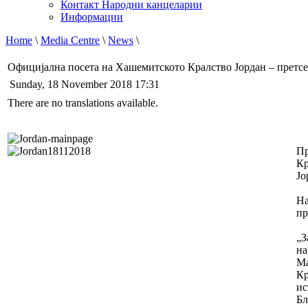
Контакт Народни канцеларии
Информации
Home
\
Media Centre
\
News
\
Официјална посета на Хашемитското Кралство Јордан – претсе
Sunday, 18 November 2018 17:31
There are no translations available.
Пр
Кр
Јо
На
пр
„З
на
Ма
Кр
ис
Бл