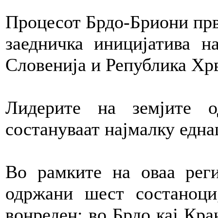
Процесот Брдо-Бриони прв 
заедничка иницијатива н
Словенија и Република Хрв
Лидерите на земјите 
состануваат најмалку едн
Во рамките на оваа реги
одржани шест состаноци
вонреден: во Брдо кај Кра