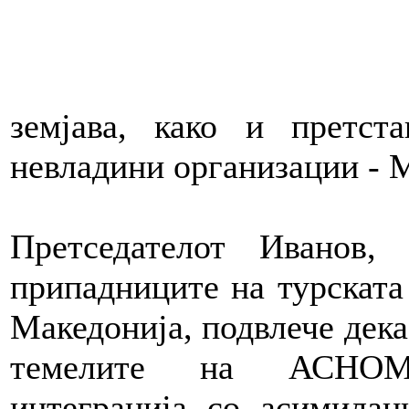
земјава, како и претст
невладини организации 
Претседателот Иванов,
припадниците на турската
Македонија, подвлече дека
темелите на АСНОМ-
интеграција со асимилац