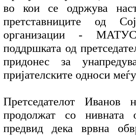
во кои се одржува наст
претставниците од Со
организации - МАТУС
поддршката од претседате
придонес за унапреду
пријателските односи меѓу
Претседателот Иванов 
продолжат со нивната о
предвид дека врвна обв