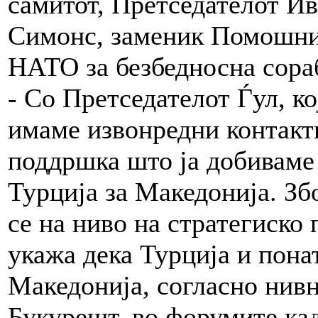
самитот, Претседателот Ив
Симонс, заменик Помошник
НАТО за безбедносна сораб
- Со Претседателот Ѓул, ко
имаме извонредни контакти
поддршка што ја добиваме 
Турција за Македонија. Зб
се на ниво на стратегиско
укажа дека Турција и пона
Македонија, согласно нивн
Букурешт, во форумите ка