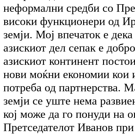
неформални средби со Пре
високи функционери од Ир
земји. Мој впечаток е дека
азискиот дел сепак е добро
азискиот континент постои 
нови моќни економии кои и
потреба од партнерства. М
земји се уште нема развие
кој може да го понуди на о
Претседателот Иванов при