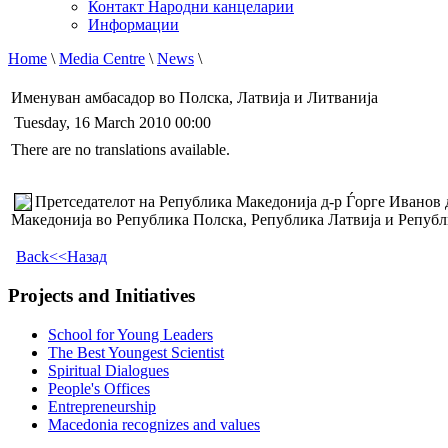
Контакт Народни канцеларии
Информации
Home
\
Media Centre
\
News
\
Именуван амбасадор во Полска, Латвија и Литванија
Tuesday, 16 March 2010 00:00
There are no translations available.
Претседателот на Република Македонија д-р Ѓорге Иванов 
Македонија во Република Полска, Република Латвија и Републ
Back<<Назад
Projects and Initiatives
School for Young Leaders
The Best Youngest Scientist
Spiritual Dialogues
People's Offices
Entrepreneurship
Macedonia recognizes and values