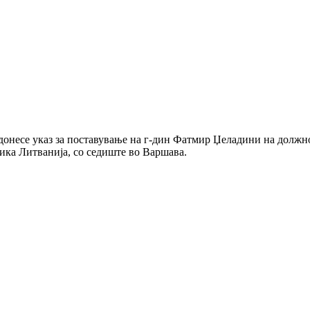
донесе указ за поставување на г-дин Фатмир Џеладини на долж
ика Литванија, со седиште во Варшава.