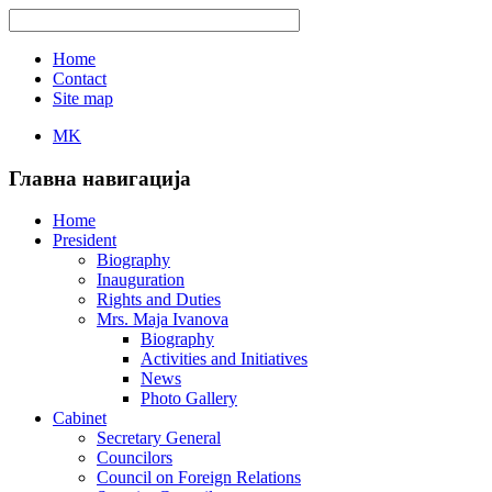
Home
Contact
Site map
MK
Главна навигација
Home
President
Biography
Inauguration
Rights and Duties
Mrs. Maja Ivanova
Biography
Activities and Initiatives
News
Photo Gallery
Cabinet
Secretary General
Councilors
Council on Foreign Relations