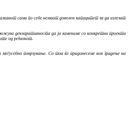
алканот сами по себе немаат доволен капацитет за да излезат
зможува декларативноста да ја замениме со конкретни проекти
ите од регионот.
меѓусебно поврзување. Со тоа ќе придонесеме кон градење на