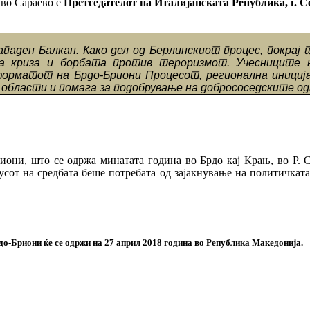
 во Сараево е
Претседателот на Италијанската Република, г. 
ападен Балкан. Како дел од Берлинскиот процес, покра
а криза и борбата против тероризмот. Учесниците н
орматот на Брдо-Бриони Процесот, регионална иниција
 области и помага за подобрување на добрососедските о
риони, што се одржа минатата година во Брдо кај Крањ, во Р. 
усот на средбата беше потребата од зајакнување на политичкат
мјите од Процесот Брдо-Бриони ќе се одржи на 