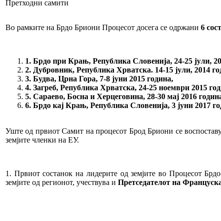
Претходни самити
Во рамките на Брдо Бриони Процесот досега се одржани
6 сос
1. Брдо при Крањ, Република Словенија, 24-25 јули, 20
2. Дубровник, Република Хрватска. 14-15 јули, 2014 го
3. Будва, Црна Гора, 7-8 јуни 2015 година,
4. Загреб, Република Хрватска, 24-25 ноември 2015 го
5. Сараево, Босна и Херцеговина, 28-30 мај 2016 годин
6. Брдо кај Крањ, Република Словенија, 3 јуни 2017 го
Уште од првиот Самит на процесот Брод Бриони се воспоставу
земјите членки на ЕУ.
1. Првиот состанок на лидерите од земјите во Процесот Брд
земјите од регионот, учествува и
Претседателот на Француска