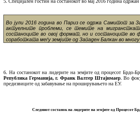
5. Специјален гостин на состанокот во мај 2016 година одржан
Во јули 2016 година во Париз се одржа Самитот за З
актуелните проблеми, се темите на мигрансткат
состаноците во овој формат, но и состаноците во ф
соработката меѓу земјите од Западен Балкан во многу
6. На состанокот на лидерите на земјите од процесот Брдо-Б
Република Германија, г. Франк Валтер Штајнмаер
. Во фок
предизвиците од забавување на проширувањето на ЕУ.
Следниот состанок на лидерите на зе