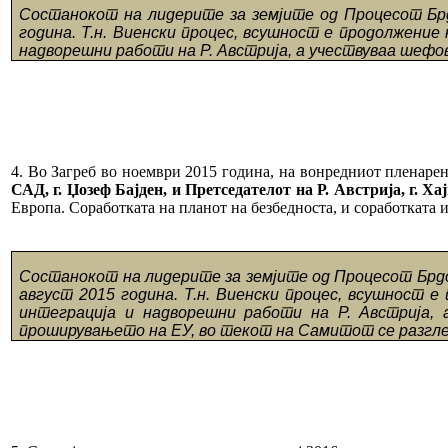
Состанокот на лидерите за земјите од Процесот Брд
година. Т.н. Виенски процес, всушност е продолжени
надворешни работи на Р. Австрија, а учествуваа шефо
4. Во Загреб во ноември 2015 година, на вонредниот пленар
САД, г. Џозеф Бајден, и Претседателот на Р. Австрија, г. Х
Европа. Соработката на планот на безбедноста, и соработката 
Состанокот на лидерите за земјите од Процесот Брдо
август 2015 година. Т.н. Виенски процес, всушност
интеграција и надворешни работи на Р. Австрија,
проширувањето на ЕУ, во текот на Самитот се разгле