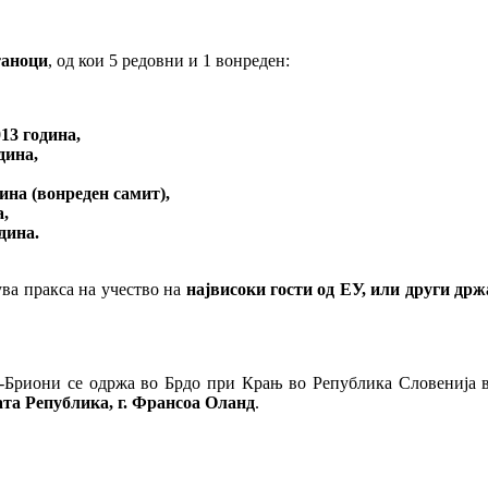
таноци
, од кои 5 редовни и 1 вонреден:
13 година,
дина,
дина (вонреден самит),
а,
дина.
ва пракса на учество на
највисоки гости од ЕУ, или други држ
о-Бриони се одржа во Брдо при Крањ во Република Словенија во
та Република, г. Франсоа Оланд
.