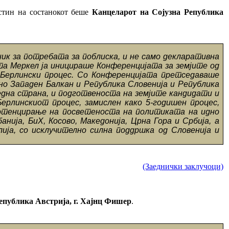
остин на состанокот беше
Канцеларот на Сојузна Република
к за потребата за поблиска, и не само декларативна
та Меркел ја иницираше Конференцијата за земјите од
о Берлински процес. Со Конференцијата претседаваше
но Западен Балкан и Република Словенија и Република
една страна, и подготвеноста на земјите кандидати и
ерлинскиот процес, замислен како 5-годишен процес,
 потенцирање на посветеноста на политиката на идно
ија, БиХ, Косово, Македонија, Црна Гора и Србија, а
ија, со исклучително силна поддршка од Словенија и
(Заеднички заклучоци)
епублика Австрија, г. Хајнц Фишер
.