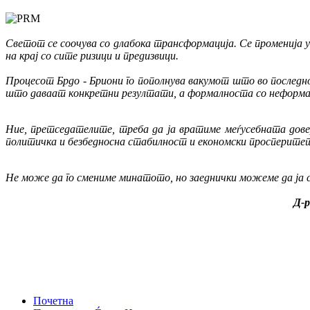
Светот се соочува со длабока трансформација. Се променија 
на крај со сите ризици и предизвици.
Процесот
Брдо - Бриони го пополнува вакумот што во послед
што даваат конкретни резултати, а формалноста со неформале
Ние, претседателите, треба да ја вратиме меѓусебната дове
политичка и безбедносна стабилност и економски просперитет
Не може да го смениме минатото, но заеднички можеме да ја 
Д-р
Почетна