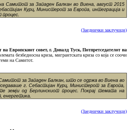
на Самитот за Западен Балкан во Виена, август 2015
ебастијан Курц, Министерот за Европа, интеграција и
т процес.
(Заеднички заклучоци)
 на Европскиот совет, г. Доналд Туск, Потпретседателот на
лемата безбедносна криза, мигрантската криза со која се соочи
теми на Самитот.
Самитот за Западен Балкан, што се одржа во Виена во
седаваше г. Себастијан Курц, Министерот за Европа,
те земји од Берлинскиот процес. Покрај темата на
, енергетика.
(Заеднички заклучоци)