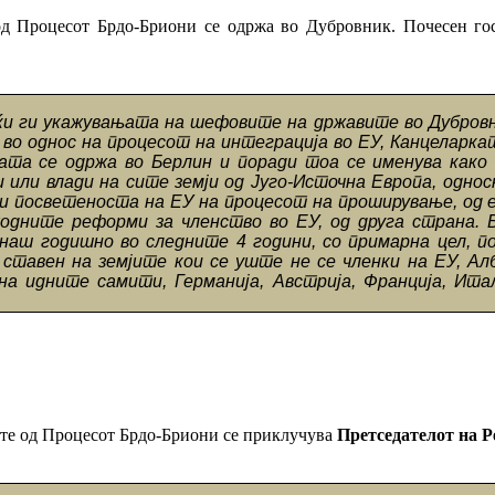
 од Процесот Брдо-Бриони се одржа во Дубровник. Почесен г
ќи ги укажувањата на шефовите на државите во Дубровни
 во однос на процесот на интеграција во ЕУ, Канцеларка
јата се одржа во Берлин и поради тоа се именува как
 или влади на сите земји од Југо-Источна Европа, однос
рди посветеноста на ЕУ на процесот на проширување, од 
дните реформи за членство во ЕУ, од друга страна. Б
днаш годишно во следните 4 години, со примарна цел,
тавен на земјите кои се уште не се членки на ЕУ, Албан
на идните самити, Германија, Австрија, Франција, Итал
мјите од Процесот Брдо-Бриони се приклучува
Претседателот на Р