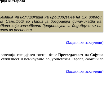
Серџо Матарела
.
ј темата на политиката на проширување на ЕУ, поради
а Самитот во Париз ја поздравија динамиката на
тива која значително придонесува за подобрување на
дноси во регионот.
(Заеднички заклучоци)
Словенија, специјален гостин беше
Претседателот на Сојузна
а стабилност и помирување во југоисточна Европа, соочени со
(Заеднички заклучоци)
27 април 2018 година во Република Македонија.