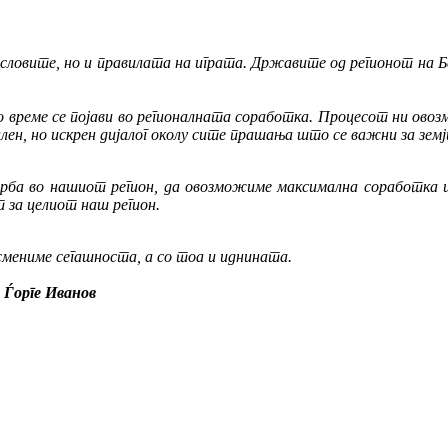
условите, но и правилата на играта. Државите од регионот на Б
но време се појави во регионалната соработка. Процесот ни ово
н, но искрен дијалог околу сите прашања што се важни за земј
рба во нашиот регион, да овозможиме максимална соработка и 
 за целиот наш регион.
смениме сегашноста, а со тоа и иднината.
 Ѓорге Иванов