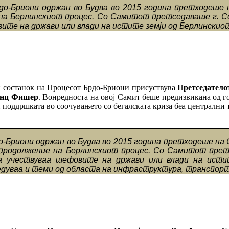
о-Бриони одржан во Будва во 2015 година претходеше 
е на Берлинскиот процес. Со Самитот претседаваше г. С
вите на држави или влади на истите земји од Берлинскио
ен состанок на Процесот Брдо-Бриони присуствува
Претседателот
ајнц Фишер
. Вонредноста на овој Самит беше предизвикана од го
и поддршката во соочувањето со бегалската криза беа централни 
-Бриони одржан во Будва во 2015 година претходеше на 
 е продолжение на Берлинскиот процес. Со Самитот прет
 а учествуваа шефовите на држави или влади на исти
дуваа и теми од областа на инфраструктура, транспорт