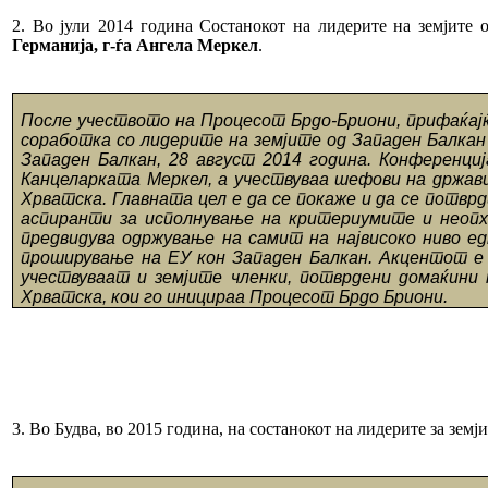
2. Во јули 2014 година Состанокот на лидерите на земјите
Германија, г-ѓа Ангела Меркел
.
После учеството на Процесот Брдо-Бриони, прифаќај
соработка со лидерите на земјите од Западен Балкан
Западен Балкан, 28 август 2014 година. Конференци
Канцеларката Меркел, а учествуваа шефови на држави
Хрватска. Главната цел е да се покаже и да се потв
аспиранти за исполнување на критериумите и неопхо
предвидува одржување на самит на највисоко ниво е
проширување на ЕУ кон Западен Балкан. Акцентот е с
учествуваат и земјите членки, потврдени домаќини 
Хрватска, кои го иницираа Процесот Брдо Бриони.
3. Во Будва, во 2015 година, на состанокот на лидерите за зе