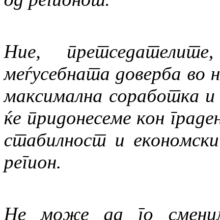
Ние, претседателит
меѓусебната доверба во 
максимална соработка и 
ќе придонесеме кон граде
стабилност и економск
регион.
Не може да го сменим