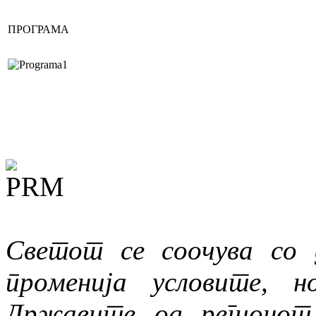
ПРОГРАМА
Светот се соочува со 
променија условите, 
Државите од регионот