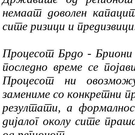
немаат доволен капацит
сите ризици и предизвици
Процесот
Брдо - Бриони
последно време се појав
Процесот ни овозможу
замениме со конкретни 
резултати, а формалнос
дијалог околу сите пра
од регионот.