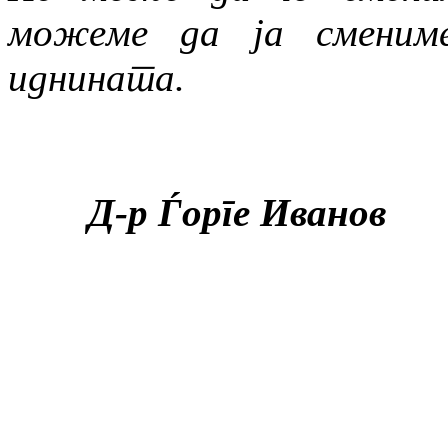
можеме да ја сменим
иднината.
Д-р Ѓорге Иванов